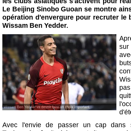
les clubs asiatiques s'activent pour réa
Le Beijing Sinobo Guoan se montre ains
opération d'envergure pour recruter le 
Wissam Ben Yedder.
Apr
sur
ave
but
con
Wis
pas
qui
l'o
Wissam Ben Yedder va devoir faire un choix important.
d'ét
Avec l'envie de passer un cap dans sa