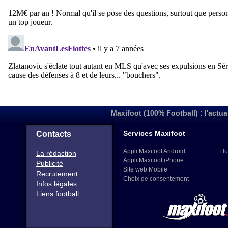
Maxifoot (100% Football) : l'actua
Services Maxifoot
Contacts
Appli Maxifoot Android
Flu
La rédaction
Appli Maxifoot iPhone
Publicité
Site web Mobile
Recrutement
Choix de consentement
Infos légales
Liens football