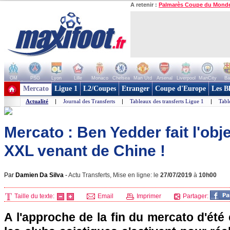
A retenir :
Palmarès Coupe du Mond
OM
PSG
Lyon
Lille
Monaco
Chelsea
Man Utd
Arsenal
Liverpool
ManCity
Ba
+ de clubs
Mercato
Ligue 1
L2/Coupes
Etranger
Coupe d'Europe
Les B
Actualité
|
Journal des Transferts
|
Tableaux des transferts Ligue 1
|
Tabl
Mercato : Ben Yedder fait l'obj
XXL venant de Chine !
Par
Damien Da Silva
-
Actu Transferts, Mise en ligne: le
27/07/2019
à
10h00
Taille du texte:
Email
Imprimer
Partager:
A l'approche de la fin du mercato d'été e