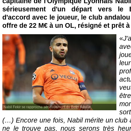
capitaine de l'Olympique Lyonnais Nabi
sérieusement d'un départ vers le B
d'accord avec le joueur, le club andalou
offre de 22 M€ à un OL, résigné et prêt à
«
J'
ave
joue
leu
p
actu
veu
être
mom
Nabil Fekir se rapproche sérieusement du Betis Séville.
sor
(…) Encore une fois, Nabil mérite un club à
ne le trouve pas, nous serons très heu