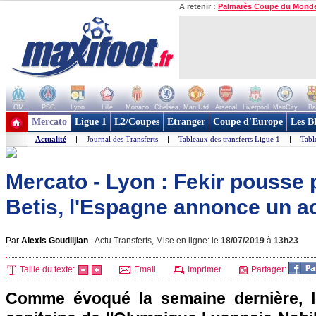
A retenir :
Palmarès Coupe du Mond
OM
PSG
Lyon
Lille
Monaco
Chelsea
Man Utd
Arsenal
Liverpool
ManCity
Ba
+ de clubs
Mercato
Ligue 1
L2/Coupes
Etranger
Coupe d'Europe
Les B
Actualité
|
Journal des Transferts
|
Tableaux des transferts Ligue 1
|
Tabl
Mercato - Lyon : Fekir pousse p
Betis, l'Espagne annonce un a
Par
Alexis Goudlijian
-
Actu Transferts, Mise en ligne: le
18/07/2019
à
13h23
Taille du texte:
Email
Imprimer
Partager:
Comme évoqué la semaine dernière, le