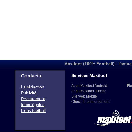
Maxifoot (100% Football) : l'actua
Services Maxifoot
Contacts
Appli Maxifoot Android
Flu
La rédaction
Appli Maxifoot iPhone
Publicité
Site web Mobile
Recrutement
Choix de consentement
Infos légales
Liens football