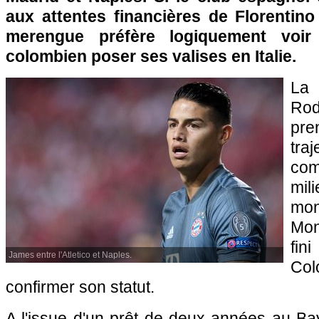
aux attentes financières de Florentino
merengue préfère logiquement voir 
colombien poser ses valises en Italie.
La 
Ro
pr
tra
com
mil
mo
Mon
fin
James entre l'Atletico et Naples.
Co
confirmer son statut.
A l'issue d'un prêt de deux années au Ba