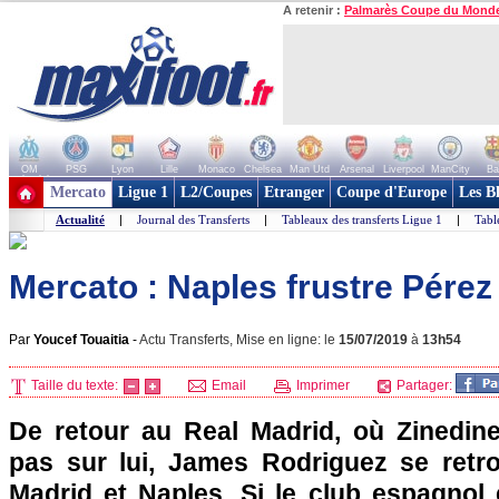
A retenir :
Palmarès Coupe du Mond
OM
PSG
Lyon
Lille
Monaco
Chelsea
Man Utd
Arsenal
Liverpool
ManCity
Ba
+ de clubs
Mercato
Ligue 1
L2/Coupes
Etranger
Coupe d'Europe
Les B
Actualité
|
Journal des Transferts
|
Tableaux des transferts Ligue 1
|
Tabl
Mercato : Naples frustre Pére
Par
Youcef Touaitia
-
Actu Transferts, Mise en ligne: le
15/07/2019
à
13h54
Taille du texte:
Email
Imprimer
Partager:
De retour au Real Madrid, où Zinedin
pas sur lui, James Rodriguez se retrou
Madrid et Naples. Si le club espagnol 