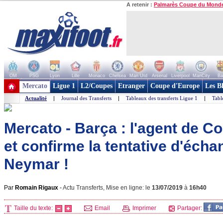
A retenir :
Palmarès Coupe du Mond
OM
PSG
Lyon
Lille
Monaco
Chelsea
Man Utd
Arsenal
Liverpool
ManCity
Ba
+ de clubs
Mercato
Ligue 1
L2/Coupes
Etranger
Coupe d'Europe
Les B
Actualité
|
Journal des Transferts
|
Tableaux des transferts Ligue 1
|
Tabl
Mercato - Barça : l'agent de C
et confirme la tentative d'éch
Neymar !
Par
Romain Rigaux
-
Actu Transferts, Mise en ligne: le
13/07/2019
à
16h40
Taille du texte:
Email
Imprimer
Partager: