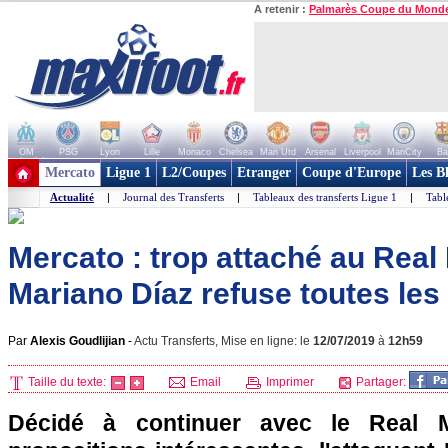
A retenir :
Palmarès Coupe du Mond
OM
PSG
Lyon
Lille
Monaco
Chelsea
Man Utd
Arsenal
Liverpool
ManCity
Ba
+ de clubs
Mercato
Ligue 1
L2/Coupes
Etranger
Coupe d'Europe
Les B
Actualité
|
Journal des Transferts
|
Tableaux des transferts Ligue 1
|
Tabl
Mercato : trop attaché au Real
Mariano Díaz refuse toutes les 
Par
Alexis Goudlijian
-
Actu Transferts, Mise en ligne: le
12/07/2019
à
12h59
Taille du texte:
Email
Imprimer
Partager:
Décidé à continuer avec le Real 