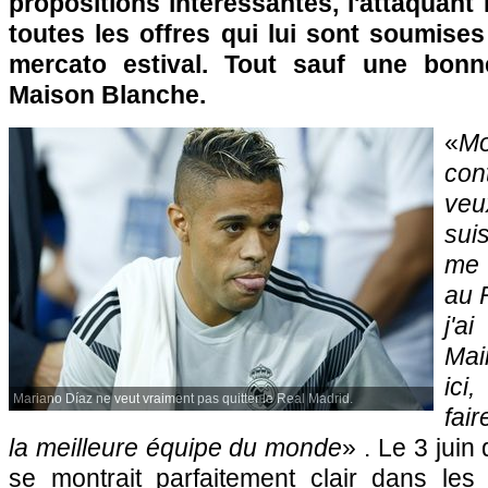
propositions intéressantes, l'attaquant
toutes les offres qui lui sont soumise
mercato estival. Tout sauf une bonn
Maison Blanche.
«
M
con
veu
sui
me 
au R
j'a
Mai
ici
Mariano Díaz ne veut vraiment pas quitter le Real Madrid.
fai
la meilleure équipe du monde
» . Le 3 juin
se montrait parfaitement clair dans les