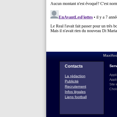
Maxifoo
Serv
Contacts
Appli
La rédaction
Appli
Publicité
Site 
Recrutement
Choi
Infos légales
Liens football