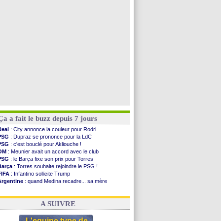
Rennes
: Aït Boudlal veut rejoindre Fulham
Aston Villa
: Liverpool cible aussi Konsa
OM
: une approche pour Diatta
Le Havre
: Diaw va signer à Lille
Voir toutes les brèves
Ça a fait le buzz depuis 7 jours
Real
: City annonce la couleur pour Rodri
PSG
: Dupraz se prononce pour la LdC
PSG
: c'est bouclé pour Akliouche !
OM
: Meunier avait un accord avec le club
PSG
: le Barça fixe son prix pour Torres
Barça
: Torres souhaite rejoindre le PSG !
FIFA
: Infantino sollicite Trump
Argentine
: quand Medina recadre... sa mère
Real
: le démenti de Leipzig pour Diomandé
OM
: Paixão attire un 2e club anglais
A SUIVRE
L'equipe type de