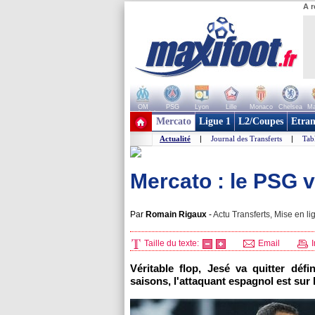
A r
OM
PSG
Lyon
Lille
Monaco
Chelsea
Ma
+ de clubs
Mercato
Ligue 1
L2/Coupes
Etran
Actualité
|
Journal des Transferts
|
Tab
Mercato : le PSG v
Par
Romain Rigaux
-
Actu Transferts, Mise en li
Taille du texte:
Email
I
Véritable flop, Jesé va quitter déf
saisons, l'attaquant espagnol est sur 