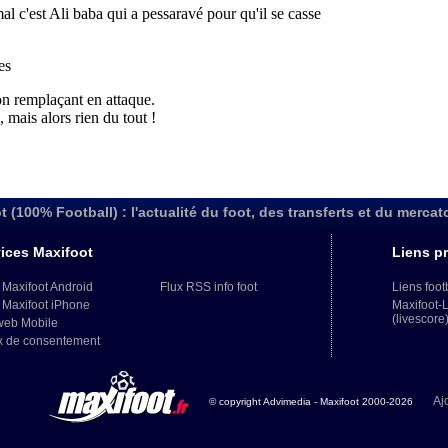
t (100% Football) : l'actualité du foot, des transferts et du mercat
ices Maxifoot
Liens pr
 Maxifoot Android
Flux RSS info foot
Liens foot
 Maxifoot iPhone
Maxifoot-
(livescore
web Mobile
x de consentement
Aj
© copyright Advimedia - Maxifoot 2000-2026