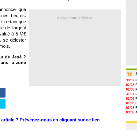
06/08
06/08
annonce que
06/08
aines heures.
06/08
emplacement publicitaire
t certain que
e de l'argent
valué à 5 M€
 se délester
 mois.
du de Jesé ?
dans la zone
30/07
02/08
01/08
31/07
02/08
01/08
03/08
03/08
03/08
article ? Prévenez-nous en cliquant sur ce lien
03/08