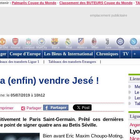
etenir :
Palmarès Coupe du Monde
-
Classement des BUTEURS Coupe du Monde
-
TA
emplacement publicitaire
n Utd
Arsenal
Liverpool
ManCity
Barca
Real
Atletico
Milan
Juve
Inter
Naples
ger
Coupe d'Europe
Les Bleus & International
Chroniques
TV
+
leaux des transferts Ligue 1
|
Tableaux des transferts Etrangers
|
a (enfin) vendre Jesé !
Lien
Mer
Le
gne: le
05/07/2019
à
10h12
Le
Ta
mprimer
Partager:
Ligu
initivement le Paris Saint-Germain. Prêté ces dernières
le point de signer quatre ans au Betis Séville.
Anger
Lyo
Bien avant Eric Maxim Choupo-Moting,
Nice