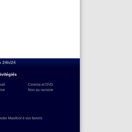
o 24h/24
ivilégiés
ball
Cinema et DVD
Live
Non au racisme
)
outer Maxifoot à vos favoris