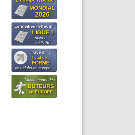
MONDIAL
2026
Le meilleur effectif
LIGUE 1
saison
2025-26
Indice MF :
l'état de
FORME
des clubs en europe
Classements des
BUTEURS
en EUROPE