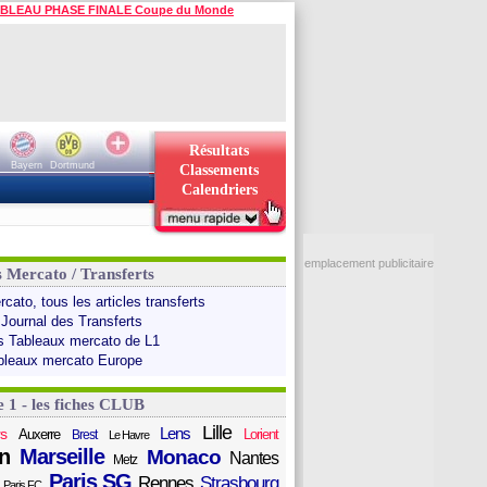
BLEAU PHASE FINALE Coupe du Monde
Résultats
Bayern
Dortmund
Classements
Calendriers
emplacement publicitaire
s Mercato / Transferts
cato, tous les articles transferts
 Journal des Transferts
s Tableaux mercato de L1
bleaux mercato Europe
e 1 - les fiches CLUB
Lille
Lens
s
Auxerre
Lorient
Brest
Le Havre
n
Marseille
Monaco
Nantes
Metz
Paris SG
Rennes
Strasbourg
Paris FC