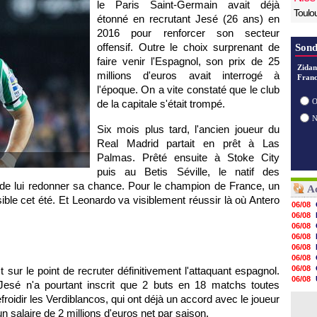
le Paris Saint-Germain avait déjà
Toulo
étonné en recrutant Jesé (26 ans) en
2016 pour renforcer son secteur
offensif. Outre le choix surprenant de
Sond
faire venir l'Espagnol, son prix de 25
Zidan
millions d'euros avait interrogé à
Franc
l'époque. On a vite constaté que le club
O
de la capitale s'était trompé.
Six mois plus tard, l'ancien joueur du
Real Madrid partait en prêt à Las
Palmas. Prêté ensuite à Stoke City
puis au Betis Séville, le natif des
de lui redonner sa chance. Pour le champion de France, un
Ac
ible cet été. Et Leonardo va visiblement réussir là où Antero
06/08
06/08
06/08
06/08
06/08
06/08
06/08
 sur le point de recruter définitivement l'attaquant espagnol.
06/08
, Jesé n'a pourtant inscrit que 2 buts en 18 matchs toutes
06/08
roidir les Verdiblancos, qui ont déjà un accord avec le joueur
06/08
06/08
un salaire de 2 millions d'euros net par saison.