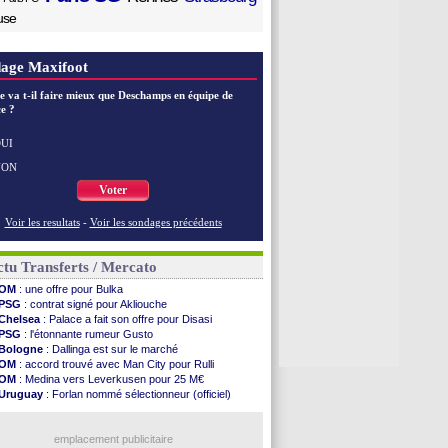
use
age Maxifoot
e va t-il faire mieux que Deschamps en équipe de
e ?
UI
NON
Voter
Voir les resultats
-
Voir les sondages précédents
tu Transferts / Mercato
OM
: une offre pour Bulka
PSG
: contrat signé pour Akliouche
Chelsea
: Palace a fait son offre pour Disasi
PSG
: l'étonnante rumeur Gusto
Bologne
: Dallinga est sur le marché
OM
: accord trouvé avec Man City pour Rulli
OM
: Medina vers Leverkusen pour 25 M€
Uruguay
: Forlan nommé sélectionneur (officiel)
Séville
: Juanlu signe à Bournemouth (officiel)
Real
: Diomandé pour 140 M€ ! (officiel)
Man City
: Rodri préfère le Barça au Real !
emplacement publicitaire