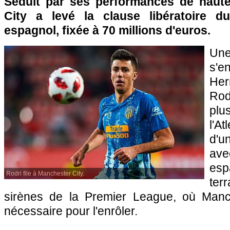
Séduit par ses performances de haute
City a levé la clause libératoire du
espagnol, fixée à 70 millions d'euros.
Une
s'
Her
Rod
pl
l'A
d'u
av
esp
Rodri file à Manchester City.
te
sirènes de la Premier League, où Manch
nécessaire pour l'enrôler.