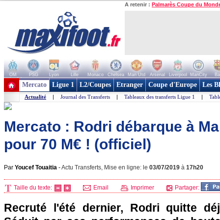
A retenir :
Palmarès Coupe du Mond
OM
PSG
Lyon
Lille
Monaco
Chelsea
Man Utd
Arsenal
Liverpool
ManCity
Ba
+ de clubs
Mercato
Ligue 1
L2/Coupes
Etranger
Coupe d'Europe
Les B
Actualité
|
Journal des Transferts
|
Tableaux des transferts Ligue 1
|
Tabl
Mercato : Rodri débarque à Ma
pour 70 M€ ! (officiel)
Par
Youcef Touaitia
-
Actu Transferts, Mise en ligne: le
03/07/2019
à
17h20
Taille du texte:
Email
Imprimer
Partager:
Recruté l'été dernier, Rodri quitte déj