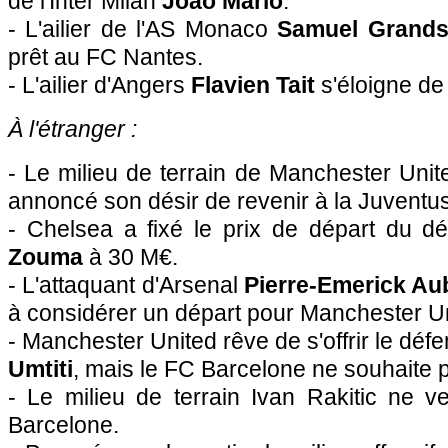
de l'Inter Milan
Joao Mario
.
- L'ailier de l'AS Monaco
Samuel Grands
prêt au FC Nantes.
- L'ailier d'Angers
Flavien Tait
s'éloigne de 
À l'étranger :
- Le milieu de terrain de Manchester Uni
annoncé son désir de revenir à la Juventus
- Chelsea a fixé le prix de départ du d
Zouma
à 30 M€.
- L'attaquant d'Arsenal
Pierre-Emerick A
à considérer un départ pour Manchester Un
- Manchester United rêve de s'offrir le déf
Umtiti
, mais le FC Barcelone ne souhaite 
- Le milieu de terrain Ivan Rakitic ne v
Barcelone.