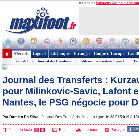
A retenir :
Palmarès Coupe du Mond
OM
PSG
Lyon
Lille
Monaco
Chelsea
Man Utd
Arsenal
Liverpool
ManCity
Ba
+ de clubs
Mercato
Ligue 1
L2/Coupes
Etranger
Coupe d'Europe
Les B
Actualité
|
Journal des Transferts
|
Tableaux des transferts Ligue 1
|
Tab
Journal des Transferts : Kurz
pour Milinkovic-Savic, Lafont 
Nantes, le PSG négocie pour 
Par
Damien Da Silva
-
Journal Des Transferts, Mise en ligne: le
28/06/2019
à
18
Taille du texte:
Email
Imprimer
Partager: