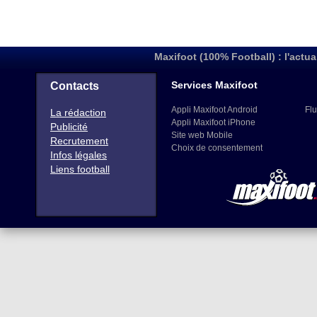
Maxifoot (100% Football) : l'actua
Services Maxifoot
Contacts
Appli Maxifoot Android
Flu
La rédaction
Appli Maxifoot iPhone
Publicité
Site web Mobile
Recrutement
Choix de consentement
Infos légales
Liens football