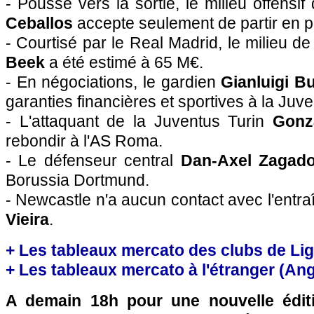
- Poussé vers la sortie, le milieu offens
Ceballos
accepte seulement de partir en p
- Courtisé par le Real Madrid, le milieu de
Beek
a été estimé à 65 M€.
- En négociations, le gardien
Gianluigi B
garanties financières et sportives à la Juve
- L'attaquant de la Juventus Turin
Gonz
rebondir à l'AS Roma.
- Le défenseur central
Dan-Axel Zagad
Borussia Dortmund.
- Newcastle n'a aucun contact avec l'entr
Vieira
.
+ Les tableaux mercato des clubs de Li
+ Les tableaux mercato à l'étranger (Ang, 
A demain 18h pour une nouvelle édit