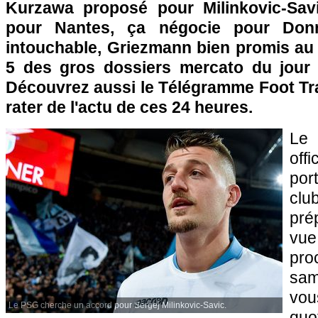
Kurzawa proposé pour Milinkovic-Savi
pour Nantes, ça négocie pour Don
intouchable, Griezmann bien promis au B
5 des gros dossiers mercato du jour
Découvrez aussi le Télégramme Foot Tra
rater de l'actu de ces 24 heures.
Le 
off
por
clu
pré
vu
pro
sam
v
Le PSG cherche un accord pour Sergej Milinkovic-Savic.
quo