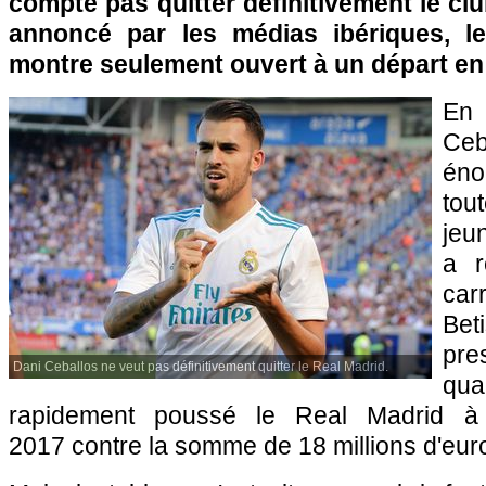
compte pas quitter définitivement le c
annoncé par les médias ibériques, le
montre seulement ouvert à un départ en 
En
Ceb
éno
tou
jeun
a r
car
Be
pre
Dani Ceballos ne veut pas définitivement quitter le Real Madrid.
qu
rapidement poussé le Real Madrid à l
2017 contre la somme de 18 millions d'eur