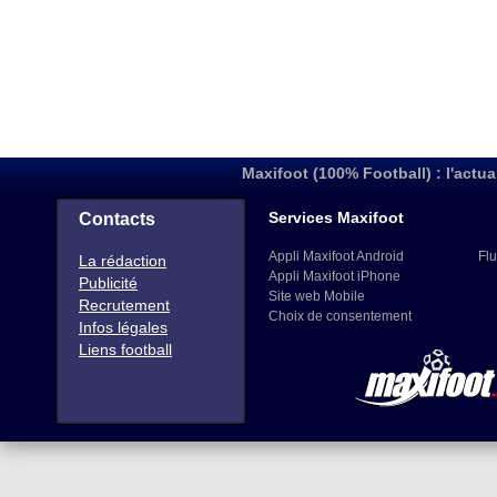
Maxifoot (100% Football) : l'actua
Services Maxifoot
Contacts
Appli Maxifoot Android
Flu
La rédaction
Appli Maxifoot iPhone
Publicité
Site web Mobile
Recrutement
Choix de consentement
Infos légales
Liens football