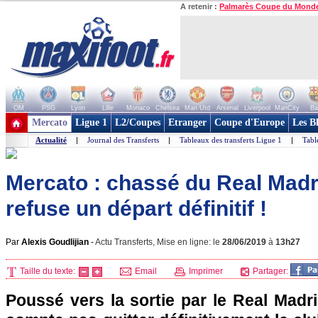
A retenir :
Palmarès Coupe du Mond
OM
PSG
Lyon
Lille
Monaco
Chelsea
Man Utd
Arsenal
Liverpool
ManCity
Ba
+ de clubs
Mercato
Ligue 1
L2/Coupes
Etranger
Coupe d'Europe
Les B
Actualité
|
Journal des Transferts
|
Tableaux des transferts Ligue 1
|
Tabl
Mercato : chassé du Real Madr
refuse un départ définitif !
Par
Alexis Goudlijian
-
Actu Transferts, Mise en ligne: le
28/06/2019
à
13h27
Taille du texte:
Email
Imprimer
Partager:
Poussé vers la sortie par le Real Madr