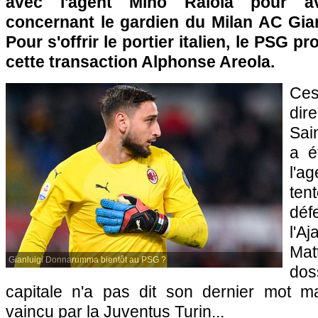
avec l'agent Mino Raiola pour a
concernant le gardien du Milan AC Gi
Pour s'offrir le portier italien, le PSG p
cette transaction Alphonse Areola.
Ces
dire
Sai
a é
l'a
ten
déf
l'
Mat
Gianluigi Donnarumma bientôt au PSG ?
dos
capitale n'a pas dit son dernier mot m
vaincu par la Juventus Turin...