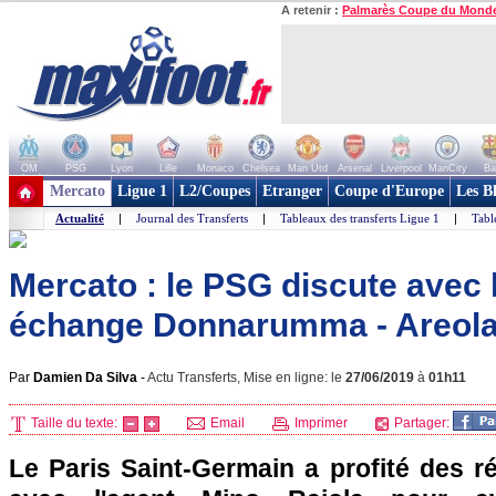
A retenir :
Palmarès Coupe du Mond
OM
PSG
Lyon
Lille
Monaco
Chelsea
Man Utd
Arsenal
Liverpool
ManCity
Ba
+ de clubs
Mercato
Ligue 1
L2/Coupes
Etranger
Coupe d'Europe
Les B
Actualité
|
Journal des Transferts
|
Tableaux des transferts Ligue 1
|
Tabl
Mercato : le PSG discute avec 
échange Donnarumma - Areola
Par
Damien Da Silva
-
Actu Transferts, Mise en ligne: le
27/06/2019
à
01h11
Taille du texte:
Email
Imprimer
Partager:
Le Paris Saint-Germain a profité des r