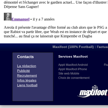
Maxifoot (100% Football) : l'actua
Services Maxifoot
Contacts
Appli Maxifoot Android
Flu
La rédaction
Appli Maxifoot iPhone
Publicité
Site web Mobile
Recrutement
Choix de consentement
Infos légales
Liens football