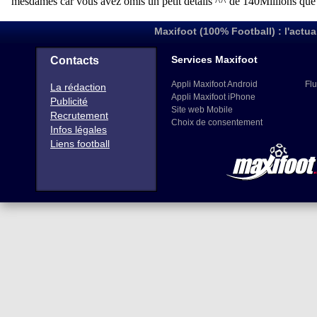
Maxifoot (100% Football) : l'actua
Services Maxifoot
Contacts
Appli Maxifoot Android
Flu
La rédaction
Appli Maxifoot iPhone
Publicité
Site web Mobile
Recrutement
Choix de consentement
Infos légales
Liens football