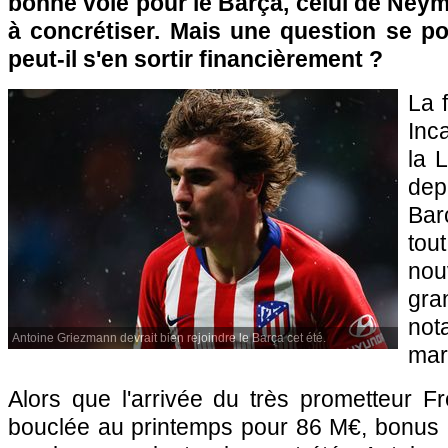
bonne voie pour le Barça, celui de Neyma
à concrétiser. Mais une question se po
peut-il s'en sortir financièrement ?
La 
Inc
la 
de
Bar
tou
nou
gr
no
Antoine Griezmann devrait bien rejoindre le Barça cet été.
mar
Alors que l'arrivée du très prometteur F
bouclée au printemps pour 86 M€, bonus 