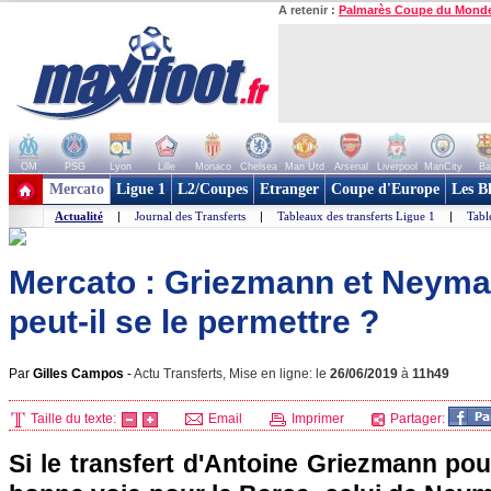
A retenir :
Palmarès Coupe du Mond
OM
PSG
Lyon
Lille
Monaco
Chelsea
Man Utd
Arsenal
Liverpool
ManCity
Ba
+ de clubs
Mercato
Ligue 1
L2/Coupes
Etranger
Coupe d'Europe
Les B
Actualité
|
Journal des Transferts
|
Tableaux des transferts Ligue 1
|
Tabl
Mercato : Griezmann et Neymar
peut-il se le permettre ?
Par
Gilles Campos
-
Actu Transferts, Mise en ligne: le
26/06/2019
à
11h49
Taille du texte:
Email
Imprimer
Partager:
Si le transfert d'Antoine Griezmann po