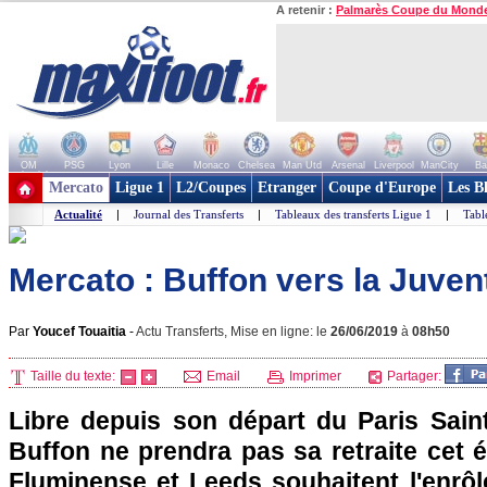
A retenir :
Palmarès Coupe du Mond
OM
PSG
Lyon
Lille
Monaco
Chelsea
Man Utd
Arsenal
Liverpool
ManCity
Ba
+ de clubs
Mercato
Ligue 1
L2/Coupes
Etranger
Coupe d'Europe
Les B
Actualité
|
Journal des Transferts
|
Tableaux des transferts Ligue 1
|
Tabl
Mercato : Buffon vers la Juven
Par
Youcef Touaitia
-
Actu Transferts, Mise en ligne: le
26/06/2019
à
08h50
Taille du texte:
Email
Imprimer
Partager:
Libre depuis son départ du Paris Saint
Buffon ne prendra pas sa retraite cet é
Fluminense et Leeds souhaitent l'enrôler