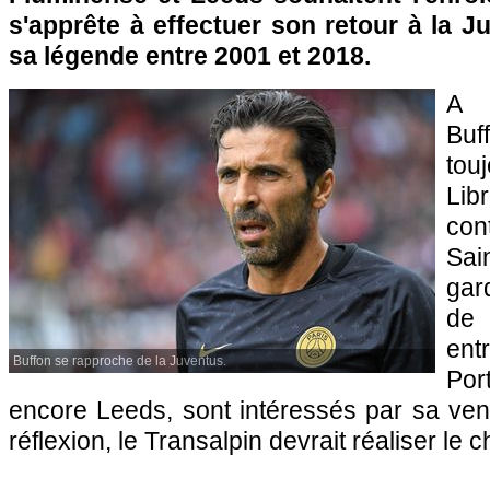
s'apprête à effectuer son retour à la Ju
sa légende entre 2001 et 2018.
A 
Bu
tou
Libr
con
Sa
gar
de 
entr
Buffon se rapproche de la Juventus.
Por
encore Leeds, sont intéressés par sa ve
réflexion, le Transalpin devrait réaliser le 