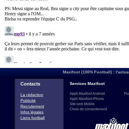
Maxifoot (100% Football) : l'actua
Services Maxifoot
Contacts
Appli Maxifoot Android
Flu
La rédaction
Appli Maxifoot iPhone
Publicité
Site web Mobile
Recrutement
Choix de consentement
Infos légales
Liens football