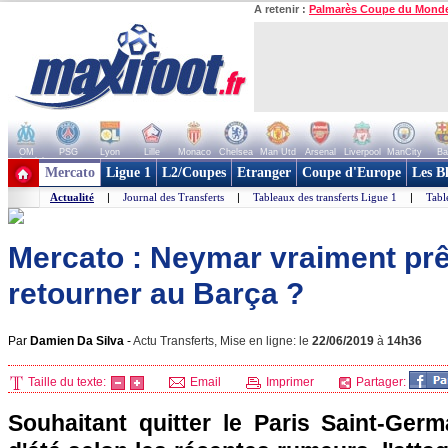
A retenir :
Palmarès Coupe du Mond
OM
PSG
Lyon
Lille
Monaco
Chelsea
Man Utd
Arsenal
Liverpool
ManCity
Ba
+ de clubs
Mercato
Ligue 1
L2/Coupes
Etranger
Coupe d'Europe
Les B
Actualité
|
Journal des Transferts
|
Tableaux des transferts Ligue 1
|
Tabl
Mercato : Neymar vraiment prêt
retourner au Barça ?
Par
Damien Da Silva
-
Actu Transferts, Mise en ligne: le
22/06/2019
à
14h36
Taille du texte:
Email
Imprimer
Partager:
Souhaitant quitter le Paris Saint-Ger