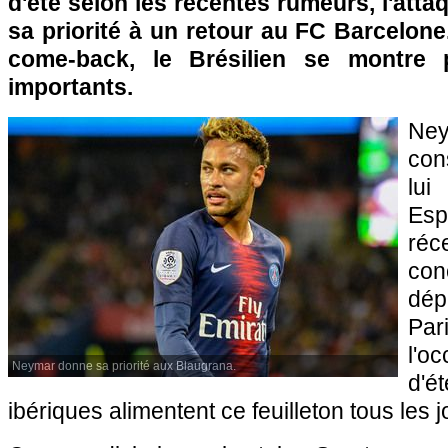
d'été selon les récentes rumeurs, l'at
sa priorité à un retour au FC Barcelone.
come-back, le Brésilien se montre 
importants.
N
con
lu
Es
ré
con
dép
Par
l'o
Neymar donne sa priorité aux Blaugrana.
d'
ibériques alimentent ce feuilleton tous les j