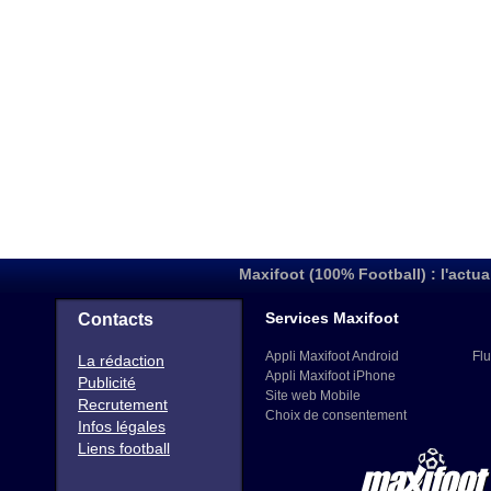
Maxifoot (100% Football) : l'actua
Services Maxifoot
Contacts
Appli Maxifoot Android
Flu
La rédaction
Appli Maxifoot iPhone
Publicité
Site web Mobile
Recrutement
Choix de consentement
Infos légales
Liens football