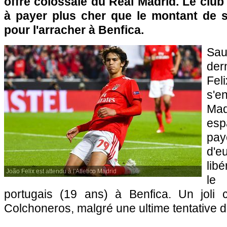
offre colossale du Real Madrid. Le club
à payer plus cher que le montant de sa
pour l'arracher à Benfica.
Sau
der
Fel
s'e
Ma
esp
pay
d'e
lib
João Felix est attendu à l'Atletico Madrid
le
portugais (19 ans) à Benfica. Un joli 
Colchoneros, malgré une ultime tentative 