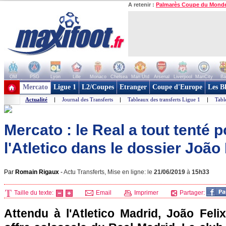
A retenir :
Palmarès Coupe du Mond
OM
PSG
Lyon
Lille
Monaco
Chelsea
Man Utd
Arsenal
Liverpool
ManCity
Ba
+ de clubs
Mercato
Ligue 1
L2/Coupes
Etranger
Coupe d'Europe
Les B
Actualité
|
Journal des Transferts
|
Tableaux des transferts Ligue 1
|
Tabl
Mercato : le Real a tout tenté p
l'Atletico dans le dossier João 
Par
Romain Rigaux
-
Actu Transferts, Mise en ligne: le
21/06/2019
à
15h33
Taille du texte:
Email
Imprimer
Partager:
Attendu à l'Atletico Madrid, João Felix 