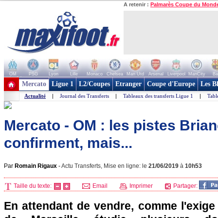
A retenir :
Palmarès Coupe du Mond
OM
PSG
Lyon
Lille
Monaco
Chelsea
Man Utd
Arsenal
Liverpool
ManCity
Ba
+ de clubs
Mercato
Ligue 1
L2/Coupes
Etranger
Coupe d'Europe
Les B
Actualité
|
Journal des Transferts
|
Tableaux des transferts Ligue 1
|
Tabl
Mercato - OM : les pistes Brian
confirment, mais...
Par
Romain Rigaux
-
Actu Transferts, Mise en ligne: le
21/06/2019
à
10h53
Taille du texte:
Email
Imprimer
Partager:
En attendant de vendre, comme l'exige 