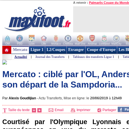
A retenir :
Palmarès Coupe du Mond
OM
PSG
Lyon
Lille
Monaco
Chelsea
Man Utd
Arsenal
Liverpool
ManCity
Ba
+ de clubs
Mercato
Ligue 1
L2/Coupes
Etranger
Coupe d'Europe
Les B
Actualité
|
Journal des Transferts
|
Tableaux des transferts Ligue 1
|
Tabl
Mercato : ciblé par l'OL, Ande
son départ de la Sampdoria...
Par
Alexis Goudlijian
-
Actu Transferts, Mise en ligne: le
20/06/2019
à
12h49
Taille du texte:
Email
Imprimer
Partager:
Courtisé par l'Olympique Lyonnais e