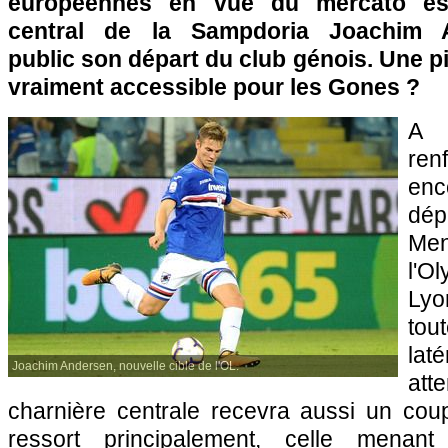
européennes en vue du mercato esti
central de la Sampdoria Joachim 
public son départ du club génois. Une pi
vraiment accessible pour les Gones ?
A 
re
enc
dé
Men
l'O
Lyo
tou
lat
Joachim Andersen, nouvelle cible de l'OL.
att
charnière centrale recevra aussi un cou
ressort principalement, celle mena