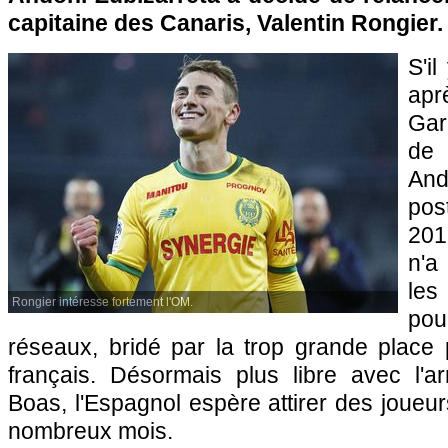
capitaine des Canaris, Valentin Rongier.
S'i
apr
Gar
de
And
pos
2016
n'a
les
Rongier intéresse fortement l'OM.
pou
réseaux, bridé par la trop grande place p
français. Désormais plus libre avec l'ar
Boas, l'Espagnol espère attirer des joueur
nombreux mois.