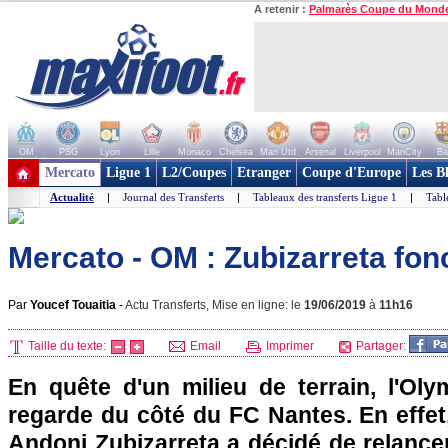
A retenir :
Palmarès Coupe du Mond
OM
PSG
Lyon
Lille
Monaco
Chelsea
Man Utd
Arsenal
Liverpool
ManCity
Ba
+ de clubs
Mercato
Ligue 1
L2/Coupes
Etranger
Coupe d'Europe
Les B
Actualité
|
Journal des Transferts
|
Tableaux des transferts Ligue 1
|
Tabl
Mercato - OM : Zubizarreta fon
Par
Youcef Touaitia
-
Actu Transferts, Mise en ligne: le
19/06/2019
à
11h16
Taille du texte:
Email
Imprimer
Partager:
En quête d'un milieu de terrain, l'Oly
regarde du côté du FC Nantes. En effet, 
Andoni Zubizarreta a décidé de relance