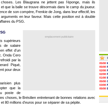
 choses. Les Blaugrana ne jettent pas l'éponge, mais ils
07/08
07/08
ts et que la balle se trouve désormais dans le camp du joueur.
07/08
sence de son compère, Frenkie de Jong, dans leur effectif, les
07/08
 arguments en leur faveur. Mais cette position est à double
 affaires du PSG.
 PSG
emplacement publicitaire
s supérieurs
 de salaire
en effet d'un
Or, Onda Cero
froidi par la
05/08
rard Piqué,
05/08
ent pour deux
02/08
02/08
01/08
05/08
arisien plus
03/08
pter que la
05/08
au poste de
03/08
03/08
r les choses, le Brésilien entretenant de bonnes relations avec
0 et 80 millions d'euros pour se séparer de sa pépite.