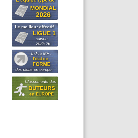
MONDIAL
2026
Le meilleur effectif
LIGUE 1
saison
2025-26
Indice MF :
l'état de
FORME
des clubs en europe
Classements des
BUTEURS
en EUROPE