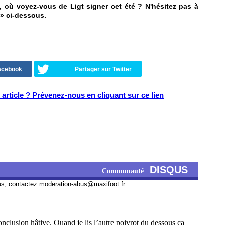
, où voyez-vous de Ligt signer cet été ? N'hésitez pas à
» ci-dessous.
Facebook
Partager sur Twitter
article ? Prévenez-nous en cliquant sur ce lien
DISQUS
Communauté
us, contactez
moderation-abus@maxifoot.fr