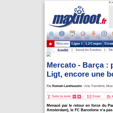
A r
OM
PSG
Lyon
Lille
Monaco
Chelsea
Ma
+ de clubs
Mercato
Ligue 1
L2/Coupes
Etran
Actualité
|
Journal des Transferts
|
Tab
Mercato - Barça :
Ligt, encore une b
Par
Romain Lantheaume
-
Actu Transferts, Mise
Taille du texte:
Email
I
Menacé par le retour en force du Par
Amsterdam), le FC Barcelone n'a pas l