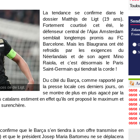
Toulo
La tendance se confirme dans le
dossier Matthijs de Ligt (19 ans).
Sond
Fortement courtisé cet été, le
Zidan
défenseur central de l'Ajax Amsterdam
Franc
semblait longtemps promis au FC
Barcelone. Mais les Blaugrana ont été
O
refroidis par les exigences du
Néerlandais et de son agent Mino
Raiola, et c'est désormais le Paris
Saint-Germain qui tiendrait la corde !
Du côté du Barça, comme rapporté par
Ac
la presse locale ces derniers jours, on
ces de de Ligt.
08/08
se montre de plus en plus agacé par la
08/08
 catalans estiment en effet qu'ils ont proposé le maximum et
08/08
la surenchère.
08/08
08/08
08/08
08/08
08/08
08/08
confirme que le Barça s'en tiendra à son offre transmise en
07/08
) et que le président Josep Maria Bartomeu ne se déplacera
07/08