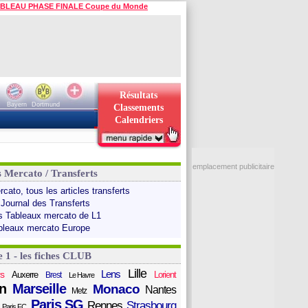
BLEAU PHASE FINALE Coupe du Monde
Résultats
Bayern
Dortmund
Classements
Calendriers
emplacement publicitaire
s Mercato / Transferts
cato, tous les articles transferts
 Journal des Transferts
s Tableaux mercato de L1
bleaux mercato Europe
e 1 - les fiches CLUB
Lille
Lens
s
Auxerre
Lorient
Brest
Le Havre
n
Marseille
Monaco
Nantes
Metz
Paris SG
Rennes
Strasbourg
Paris FC