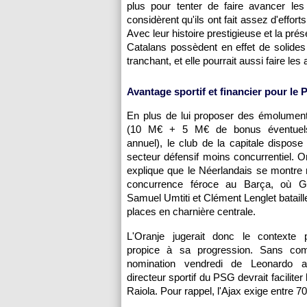
plus pour tenter de faire avancer les
considèrent qu'ils ont fait assez d'effor
Avec leur histoire prestigieuse et la pré
Catalans possèdent en effet de solides
tranchant, et elle pourrait aussi faire les
Avantage sportif et financier pour le
En plus de lui proposer des émolument
(10 M€ + 5 M€ de bonus éventuels
annuel), le club de la capitale dispose 
secteur défensif moins concurrentiel. 
explique que le Néerlandais se montre re
concurrence féroce au Barça, où Ge
Samuel Umtiti et Clément Lenglet bataill
places en charnière centrale.
L'Oranje jugerait donc le contexte p
propice à sa progression. Sans com
nomination vendredi de Leonardo 
directeur sportif du PSG devrait facilite
Raiola. Pour rappel, l'Ajax exige entre 7