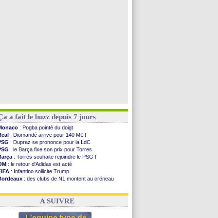
Leipzig
: le transfert d'Asllani tombe à l'eau
Villarreal
: Al-Ahli veut Pape Gueye
Lyon
: la dernière saison de Fonseca ?
OM
: un nouveau prétendant pour Højbjerg
Voir toutes les brèves
Ça a fait le buzz depuis 7 jours
Monaco
: Pogba pointé du doigt
Real
: Diomandé arrive pour 140 M€ !
PSG
: Dupraz se prononce pour la LdC
PSG
: le Barça fixe son prix pour Torres
Barça
: Torres souhaite rejoindre le PSG !
OM
: le retour d'Adidas est acté
FIFA
: Infantino sollicite Trump
Bordeaux
: des clubs de N1 montent au créneau
Argentine
: quand Medina recadre... sa mère
Real
: le démenti de Leipzig pour Diomandé
A SUIVRE
L'equipe type de