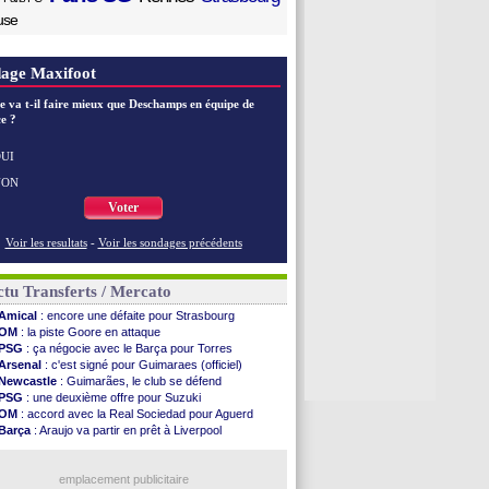
use
age Maxifoot
e va t-il faire mieux que Deschamps en équipe de
e ?
UI
NON
Voter
Voir les resultats
-
Voir les sondages précédents
tu Transferts / Mercato
Amical
: encore une défaite pour Strasbourg
OM
: la piste Goore en attaque
PSG
: ça négocie avec le Barça pour Torres
Arsenal
: c'est signé pour Guimaraes (officiel)
Newcastle
: Guimarães, le club se défend
PSG
: une deuxième offre pour Suzuki
OM
: accord avec la Real Sociedad pour Aguerd
Barça
: Araujo va partir en prêt à Liverpool
OM
: Côme pousse pour Gouiri
OM
: Højbjerg, son agent maintient le suspense
OM
: Gouiri évoque son avenir
emplacement publicitaire