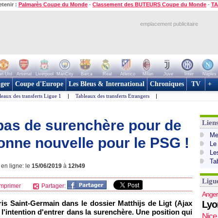
etenir :
Palmarès Coupe du Monde
-
Classement des BUTEURS Coupe du Monde
-
TA
emplacement publicitaire
n Utd
Arsenal
Liverpool
ManCity
Barca
Real
Atletico
Milan
Juve
Inter
Naples
ger
Coupe d'Europe
Les Bleus & International
Chroniques
TV
+
leaux des transferts Ligue 1
|
Tableaux des transferts Etrangers
|
 pas de surenchère pour de
Lien
Mer
onne nouvelle pour le PSG !
Le
Le
Ta
 en ligne: le
15/06/2019
à
12h49
Ligu
mprimer
Partager:
Anger
is Saint-Germain dans le dossier Matthijs de Ligt (Ajax
Lyo
'intention d'entrer dans la surenchère. Une position qui
Nice