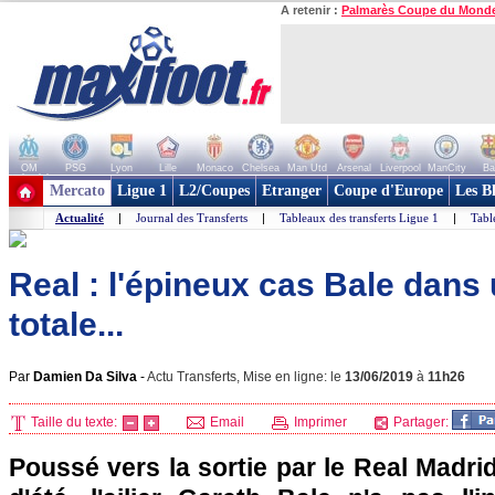
A retenir :
Palmarès Coupe du Mond
OM
PSG
Lyon
Lille
Monaco
Chelsea
Man Utd
Arsenal
Liverpool
ManCity
Ba
+ de clubs
Mercato
Ligue 1
L2/Coupes
Etranger
Coupe d'Europe
Les B
Actualité
|
Journal des Transferts
|
Tableaux des transferts Ligue 1
|
Tabl
Real : l'épineux cas Bale dan
totale...
Par
Damien Da Silva
-
Actu Transferts, Mise en ligne: le
13/06/2019
à
11h26
Taille du texte:
Email
Imprimer
Partager:
Poussé vers la sortie par le Real Madri