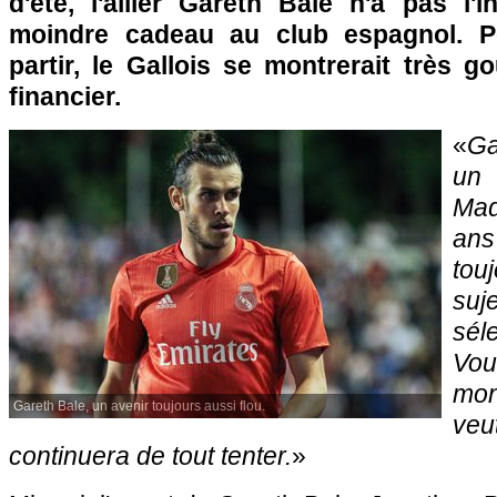
d'été, l'ailier Gareth Bale n'a pas l'i
moindre cadeau au club espagnol. P
partir, le Gallois se montrerait très 
financier.
«
Ga
un
Mad
ans
tou
su
sél
Vou
mon
Gareth Bale, un avenir toujours aussi flou.
veu
continuera de tout tenter.
»