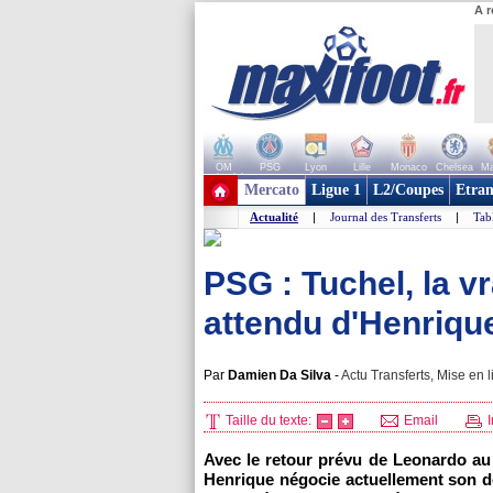
A r
OM
PSG
Lyon
Lille
Monaco
Chelsea
Ma
+ de clubs
Mercato
Ligue 1
L2/Coupes
Etran
Actualité
|
Journal des Transferts
|
Tab
PSG : Tuchel, la v
attendu d'Henriqu
Par
Damien Da Silva
-
Actu Transferts, Mise en l
Taille du texte:
Email
I
Avec le retour prévu de Leonardo au 
Henrique négocie actuellement son dép