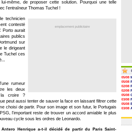
lui-même, de proposer cette solution. Pourquoi une telle
08/08
08/08
c l'entraîneur Thomas Tuchel !
07/08
07/08
e technicien
ment contesté
emplacement publicitaire
 Porto aurait
aires publics
Dortmund sur
 le dirigeant
de Tuchel ces
...
05/08
05/08
d'une rumeur
02/08
tre les deux
02/08
la croire ?
05/08
03/08
 peut aussi tenter de sauver la face en laissant filtrer cette
05/08
me choisi de partir. Pour son image et son futur, le Portugais
03/08
e PSG, l'important reste de trouver un accord amiable le plus
03/08
03/08
nouveau cycle sous les ordres de Leonardo.
ntero Henrique a-t-il décidé de partir du Paris Saint-