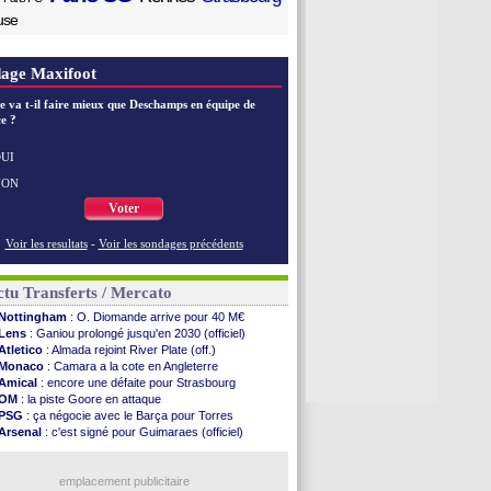
use
age Maxifoot
e va t-il faire mieux que Deschamps en équipe de
e ?
UI
NON
Voter
Voir les resultats
-
Voir les sondages précédents
tu Transferts / Mercato
Nottingham
: O. Diomande arrive pour 40 M€
Lens
: Ganiou prolongé jusqu'en 2030 (officiel)
Atletico
: Almada rejoint River Plate (off.)
Monaco
: Camara a la cote en Angleterre
Amical
: encore une défaite pour Strasbourg
OM
: la piste Goore en attaque
PSG
: ça négocie avec le Barça pour Torres
Arsenal
: c'est signé pour Guimaraes (officiel)
Newcastle
: Guimarães, le club se défend
PSG
: une deuxième offre pour Suzuki
OM
: accord avec la Real Sociedad pour Aguerd
emplacement publicitaire