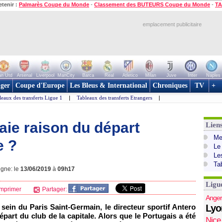
etenir :
Palmarès Coupe du Monde
-
Classement des BUTEURS Coupe du Monde
-
TA
emplacement publicitaire
n Utd
Arsenal
Liverpool
ManCity
Barca
Real
Atletico
Milan
Juve
Inter
Naples
ger
Coupe d'Europe
Les Bleus & International
Chroniques
TV
+
leaux des transferts Ligue 1
|
Tableaux des transferts Etrangers
|
raie raison du départ
Lien
Mer
e ?
Le
Le
Ta
igne: le
13/06/2019
à
09h17
Ligu
mprimer
Partager:
Anger
sein du Paris Saint-Germain, le directeur sportif Antero
Lyo
art du club de la capitale. Alors que le Portugais a été
Nice