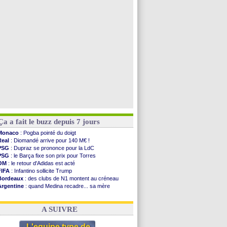
Barça
: Araujo va partir en prêt à Liverpool
OM
: Côme pousse pour Gouiri
OM
: Højbjerg, son agent maintient le suspense
OM
: Gouiri évoque son avenir
Voir toutes les brèves
Ça a fait le buzz depuis 7 jours
Monaco
: Pogba pointé du doigt
Real
: Diomandé arrive pour 140 M€ !
PSG
: Dupraz se prononce pour la LdC
PSG
: le Barça fixe son prix pour Torres
OM
: le retour d'Adidas est acté
FIFA
: Infantino sollicite Trump
Bordeaux
: des clubs de N1 montent au créneau
Argentine
: quand Medina recadre... sa mère
Real
: le démenti de Leipzig pour Diomandé
OM
: Paixão attire un 2e club anglais
A SUIVRE
L'equipe type de