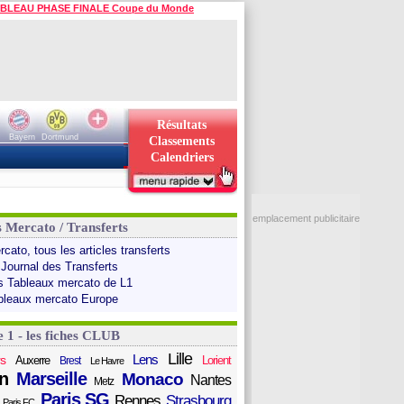
BLEAU PHASE FINALE Coupe du Monde
Résultats
Bayern
Dortmund
Classements
Calendriers
emplacement publicitaire
s Mercato / Transferts
cato, tous les articles transferts
 Journal des Transferts
s Tableaux mercato de L1
bleaux mercato Europe
e 1 - les fiches CLUB
Lille
Lens
s
Auxerre
Lorient
Brest
Le Havre
n
Marseille
Monaco
Nantes
Metz
Paris SG
Rennes
Strasbourg
Paris FC