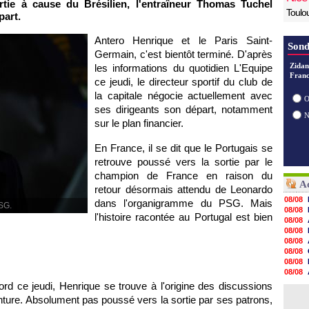
ie à cause du Brésilien, l'entraîneur Thomas Tuchel
Toulo
part.
Antero Henrique et le Paris Saint-
Sond
Germain, c'est bientôt terminé. D'après
Zidan
les informations du quotidien L'Equipe
Franc
ce jeudi, le directeur sportif du club de
la capitale négocie actuellement avec
O
ses dirigeants son départ, notamment
sur le plan financier.
En France, il se dit que le Portugais se
retrouve poussé vers la sortie par le
champion de France en raison du
Ac
retour désormais attendu de Leonardo
08/08
dans l'organigramme du PSG. Mais
PSG.
08/08
l'histoire racontée au Portugal est bien
08/08
08/08
08/08
08/08
08/08
08/08
08/08
cord ce jeudi, Henrique se trouve à l'origine des discussions
08/08
nture. Absolument pas poussé vers la sortie par ses patrons,
08/08