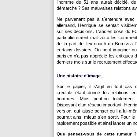
l'homme de 51 ans aurait décidé, de 
démarche ? Ses mauvaises relations ave
Ne parvenant pas à s'entendre avec l
allemand, Henrique se sentait visible
sur ses décisions. L'ancien boss du FC
particulièrement mal vécu les comment
de la part de l'ex-coach du Borussia 
certains dossiers. On peut imaginer que
parisien n'a pas apprécié les critiques 
derniers mois sur le recrutement effectué
Une histoire d'image....
Sur le papier, il s'agit en tout cas 
crédible étant donné les relations en
hommes. Mais peut-on totalement 
Disposant d'un réseau important, Henrique
version, qui laisse penser qu'il a lui-mê
pourrait ainsi mieux s'en sortir. Pour l
rapidement possible et ainsi lancer un 
Que pensez-vous de cette rumeur ? A