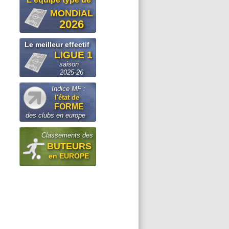
MONDIAL
2026
Le meilleur effectif
LIGUE 1
saison
2025-26
Indice MF :
l'état de
FORME
des clubs en europe
Classements des
BUTEURS
en EUROPE