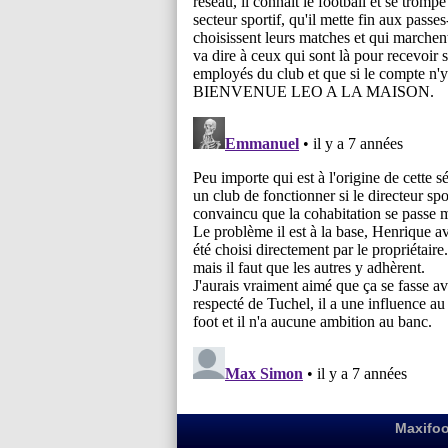
Maxifoo