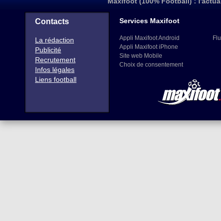
Maxifoot (100% Football) : l'actua
Services Maxifoot
Contacts
Appli Maxifoot Android
Flu
La rédaction
Appli Maxifoot iPhone
Publicité
Site web Mobile
Recrutement
Choix de consentement
Infos légales
Liens football