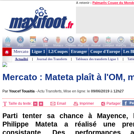
A retenir :
Palmarès Coupe du Mond
OM
PSG
Lyon
Lille
Monaco
Chelsea
Man Utd
Arsenal
Liverpool
ManCity
Ba
+ de clubs
Mercato
Ligue 1
L2/Coupes
Etranger
Coupe d'Europe
Les B
Actualité
|
Journal des Transferts
|
Tableaux des transferts Ligue 1
|
Tabl
Mercato : Mateta plaît à l'OM, m
Par
Youcef Touaitia
-
Actu Transferts, Mise en ligne: le
09/06/2019
à
12h27
Taille du texte:
Email
Imprimer
Partager:
Parti tenter sa chance à Mayence, l'
Philippe Mateta a réalisé une pre
consistante. Des performances 