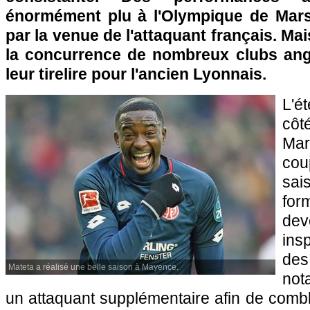
énormément plu à l'Olympique de Marsei
par la venue de l'attaquant français. Mais
la concurrence de nombreux clubs angl
leur tirelire pour l'ancien Lyonnais.
L'é
côt
Mar
co
sai
for
de
ins
de
Mateta a réalisé une belle saison à Mayence.
not
un attaquant supplémentaire afin de comb