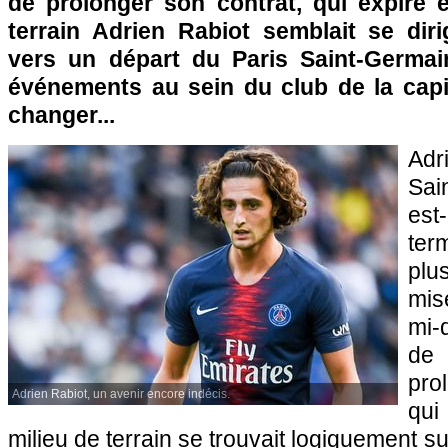
de prolonger son contrat, qui expire e
terrain Adrien Rabiot semblait se diri
vers un départ du Paris Saint-Germai
événements au sein du club de la capit
changer...
Adr
Sai
es
te
plu
mise
mi-
de
pro
Adrien Rabiot, un avenir encore indécis.
qui
milieu de terrain se trouvait logiquement su