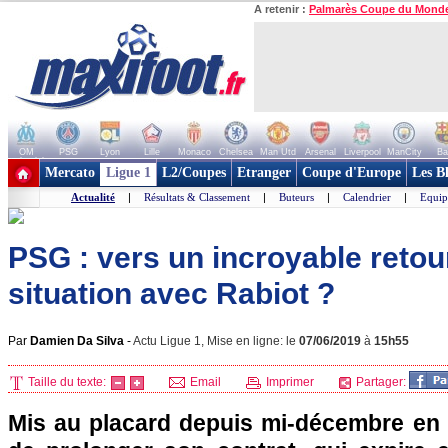
A retenir :
Palmarès Coupe du Mond
OM
PSG
Lyon
Lille
Monaco
Chelsea
Man Utd
Arsenal
Liverpool
ManCity
Ba
+ de clubs
Mercato
Ligue 1
L2/Coupes
Etranger
Coupe d'Europe
Les B
Actualité
|
Résultats & Classement
|
Buteurs
|
Calendrier
|
Equip
PSG : vers un incroyable reto
situation avec Rabiot ?
Par
Damien Da Silva
-
Actu Ligue 1, Mise en ligne: le
07/06/2019
à
15h55
Taille du texte:
Email
Imprimer
Partager:
Mis au placard depuis mi-décembre en 