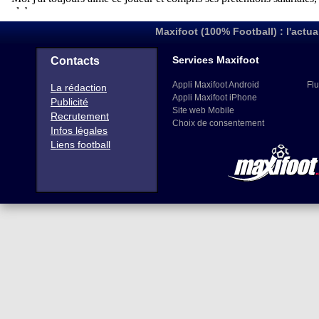
Maxifoot (100% Football) : l'actua
Services Maxifoot
Contacts
Appli Maxifoot Android
Flu
La rédaction
Appli Maxifoot iPhone
Publicité
Site web Mobile
Recrutement
Choix de consentement
Infos légales
Liens football