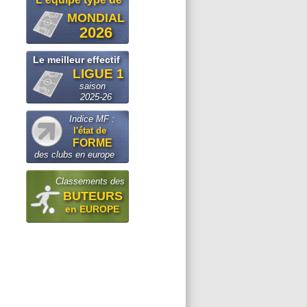
MONDIAL
2026
Le meilleur effectif
LIGUE 1
saison
2025-26
Indice MF :
l'état de
FORME
des clubs en europe
Classements des
BUTEURS
en EUROPE