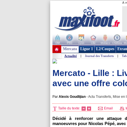
A r
OM
PSG
Lyon
Lille
Monaco
Chelsea
Ma
+ de clubs
Mercato
Ligue 1
L2/Coupes
Etran
Actualité
|
Journal des Transferts
|
Tab
Mercato - Lille : 
avec une offre col
Par
Alexis Goudlijian
-
Actu Transferts, Mise en l
Taille du texte:
Email
I
Décidé à renforcer une attaque dé
manoeuvres pour Nicolas Pépé, avec u