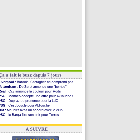
Man Utd
: Bayindir en route pour le Celta
Roma
: Molina en cas d'échec avec Read
Le Havre
: Zouaoui plutôt vers Montpellier ?
Chelsea
: Côme touche au but pour Chalobah
Voir toutes les brèves
Ça a fait le buzz depuis 7 jours
Liverpool
: Barcola, Carragher ne comprend pas
Tottenham
: De Zerbi annonce une "bombe"
Real
: City annonce la couleur pour Rodri
PSG
: Monaco accepte une offre pour Akliouche !
PSG
: Dupraz se prononce pour la LdC
PSG
: c'est bouclé pour Akliouche !
OM
: Meunier avait un accord avec le club
PSG
: le Barça fixe son prix pour Torres
OM
: accord de principe entre Rulli et Man City
Barça
: Torres souhaite rejoindre le PSG !
A SUIVRE
L'equipe type de