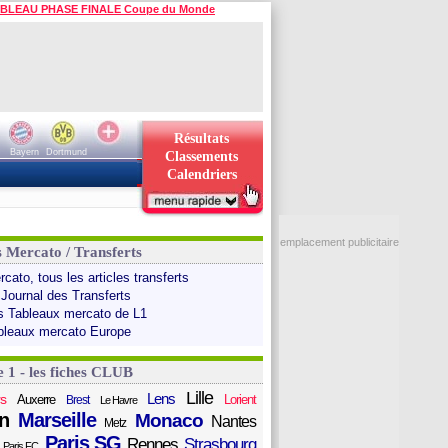
BLEAU PHASE FINALE Coupe du Monde
Résultats
Bayern
Dortmund
Classements
Calendriers
emplacement publicitaire
s Mercato / Transferts
cato, tous les articles transferts
 Journal des Transferts
s Tableaux mercato de L1
bleaux mercato Europe
e 1 - les fiches CLUB
Lille
Lens
s
Auxerre
Lorient
Brest
Le Havre
n
Marseille
Monaco
Nantes
Metz
Paris SG
Rennes
Strasbourg
Paris FC