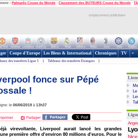
etenir :
Palmarès Coupe du Monde
-
Classement des BUTEURS Coupe du Monde
-
TA
emplacement publicitaire
n Utd
Arsenal
Liverpool
ManCity
Barca
Real
Atletico
Milan
Juve
Inter
Naples
ger
Coupe d'Europe
Les Bleus & International
Chroniques
TV
+
leaux des transferts Ligue 1
|
Tableaux des transferts Etrangers
|
Liverpool fonce sur Pépé
Lien
Mer
ossale !
Le
Le
Ta
igne: le
06/06/2019
à
13h37
Ligu
mprimer
Partager:
Anger
jà virevoltante, Liverpool aurait lancé les grandes
Lyo
ne première offre d'environ 80 millions d'euros. Pour le
Nice