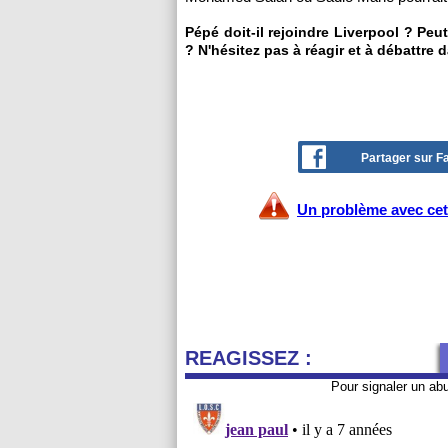
Pépé doit-il rejoindre Liverpool ? Pe
? N'hésitez pas à réagir et à débattre 
Partager sur 
Un problème avec cet 
REAGISSEZ :
Pour signaler un ab