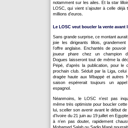
notamment sur les ailes. Et la star lilloi
LOSC, qui vient s'ajouter à celle déjà 
millions d'euros.
Le LOSC veut boucler la vente avant le
Sans grande surprise, ce montant aurait 
joie les dirigeants lillois, grandement 
l'offre anglaise. Enchantés de pouvoir
joueur phare chez un champion d'
Dogues laisseront tout de même la déci
Pépé, d'après la publication, pour le
prochain club. Séduit par la Liga, celui
dragée haute aux Mbappé et autres 
saison espérerait toujours un appe
espagnol.
Néanmoins, le LOSC n'est pas inqui
même très optimiste pour boucler cette 
lui, sceller son avenir avant le début d
d'Ivoire du 21 juin au 19 juillet en Egypt
à n'en pas douter, rapidement chaus
Mohamed Salah ou Sadio Mané pourrait e