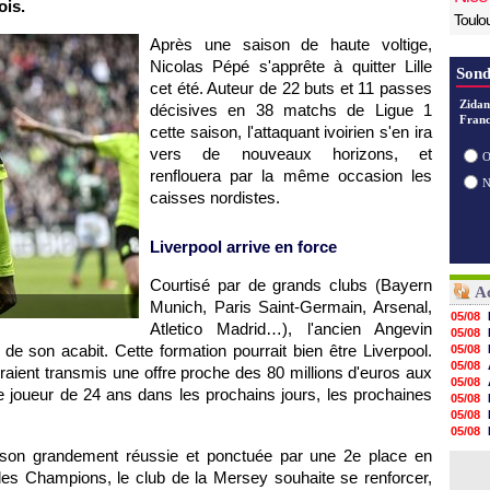
ois.
Toulo
Après une saison de haute voltige,
Nicolas Pépé s'apprête à quitter Lille
Sond
cet été. Auteur de 22 buts et 11 passes
Zidan
décisives en 38 matchs de Ligue 1
Franc
cette saison, l'attaquant ivoirien s'en ira
vers de nouveaux horizons, et
O
renflouera par la même occasion les
caisses nordistes.
Liverpool arrive en force
Courtisé par de grands clubs (Bayern
Ac
Munich, Paris Saint-Germain, Arsenal,
05/08
Atletico Madrid…), l'ancien Angevin
05/08
 de son acabit. Cette formation pourrait bien être Liverpool.
05/08
05/08
uraient transmis une offre proche des 80 millions d'euros aux
05/08
 joueur de 24 ans dans les prochains jours, les prochaines
05/08
05/08
05/08
05/08
ison grandement réussie et ponctuée par une 2e place en
05/08
es Champions, le club de la Mersey souhaite se renforcer,
05/08