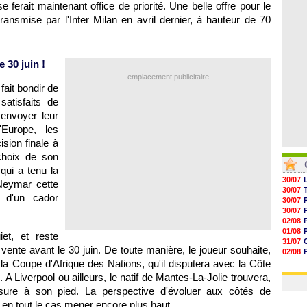
se ferait maintenant office de priorité. Une belle offre pour le
05/08
05/08
transmise par l'Inter Milan en avril dernier, à hauteur de 70
05/08
05/08
 30 juin !
emplacement publicitaire
fait bondir de
satisfaits de
 envoyer leur
Europe, les
sion finale à
 choix de son
 qui a tenu la
30/07
Neymar cette
30/07
l d'un cador
30/07
30/07
02/08
01/08
et, et reste
31/07
vente avant le 30 juin. De toute manière, le joueur souhaite,
02/08
e la Coupe d'Afrique des Nations, qu'il disputera avec la Côte
30/07
01/08
e. A Liverpool ou ailleurs, le natif de Mantes-La-Jolie trouvera,
sure à son pied. La perspective d'évoluer aux côtés de
n tout le cas mener encore plus haut.