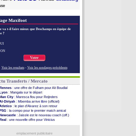
use
age Maxifoot
e va t-il faire mieux que Deschamps en équipe de
e ?
UI
NON
Voter
Voir les resultats
-
Voir les sondages précédents
tu Transferts / Mercato
Rennes
: une offre de Fulham pour Aït Boudlal
Lyon
: Mangala sur le départ
Man City
: Maresca flou pour Reijnders
Al-Diriyah
: Mbemba arrive libre (officiel)
Atletico
: le plan d'Alvarez à son retour
PSG
: la compo pour le premier match amical
Newcastle
: Jaissle est le nouveau coach (off.)
Real
: une nouvelle offre pour Vinicius
Monaco
: Cabral a prolongé (officiel)
Atletico
: Molina va signer à la Roma
Real
: Diomandé arrive pour 140 M€ !
emplacement publicitaire