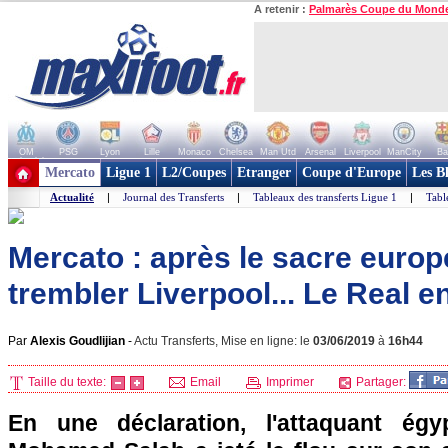
A retenir :
Palmarès Coupe du Mond
OM
PSG
Lyon
Lille
Monaco
Chelsea
Man Utd
Arsenal
Liverpool
ManCity
Ba
+ de clubs
Mercato
Ligue 1
L2/Coupes
Etranger
Coupe d'Europe
Les B
Actualité
|
Journal des Transferts
|
Tableaux des transferts Ligue 1
|
Tabl
Mercato : après le sacre europé
trembler Liverpool... Le Real 
Par
Alexis Goudlijian
-
Actu Transferts, Mise en ligne: le
03/06/2019
à
16h44
Taille du texte:
Email
Imprimer
Partager:
En une déclaration, l'attaquant égy