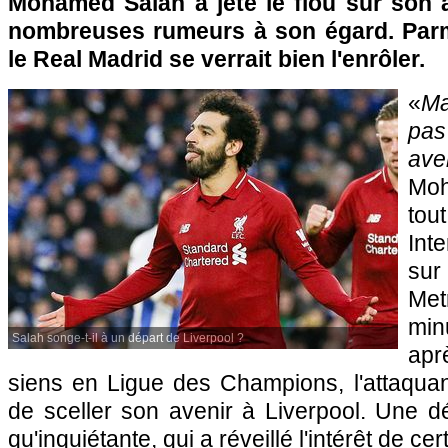
Mohamed Salah a jeté le flou sur son a
nombreuses rumeurs à son égard. Parm
le Real Madrid se verrait bien l'enrôler.
«
Ma
pa
aven
Moh
tou
Int
sur
Met
mi
Salah songe-t-il à un départ de Liverpool ?
ap
siens en Ligue des Champions, l'attaqua
de sceller son avenir à Liverpool. Une dé
qu'inquiétante, qui a réveillé l'intérêt de ce