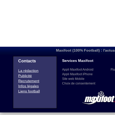
Maxifoot (100% Football) : l'actua
Services Maxifoot
Contacts
Appli Maxifoot Android
Flu
La rédaction
Appli Maxifoot iPhone
Publicité
Site web Mobile
Recrutement
Choix de consentement
Infos légales
Liens football