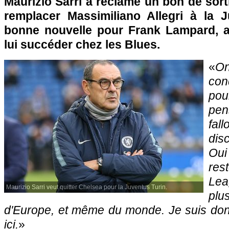
Maurizio Sarri a réclamé un bon de sorti
remplacer Massimiliano Allegri à la 
bonne nouvelle pour Frank Lampard, a
lui succéder chez les Blues.
«
O
con
po
pen
fa
dis
Ou
re
Lea
Maurizio Sarri veut quitter Chelsea pour la Juventus Turin.
plu
d'Europe, et même du monde. Je suis donc
ici.
»