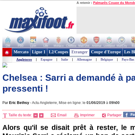
A retenir :
Palmarès Coupe du Mond
OM
PSG
Lyon
Lille
Monaco
Chelsea
Man Utd
Arsenal
Liverpool
ManCity
Ba
+ de clubs
Mercato
Ligue 1
L2/Coupes
Etranger
Coupe d'Europe
Les B
Angleterre
|
Espagne
|
Italie
|
Allemagne
|
Belgique
|
Pays-Bas
Chelsea : Sarri a demandé à pa
pressenti !
Par
Eric Bethsy
-
Actu Angleterre, Mise en ligne: le
01/06/2019
à
09h00
Taille du texte:
Email
Imprimer
Partager:
Alors qu'il se disait prêt à rester, l