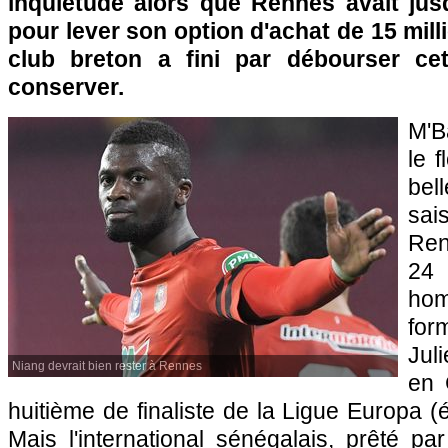
inquiétude alors que Rennes avait jusq
pour lever son option d'achat de 15 mill
club breton a fini par débourser c
conserver.
M'B
le f
bel
sai
Ren
24 
ho
for
Jul
Niang devrait bien rester à Rennes
en 
huitième de finaliste de la Ligue Europa (
Mais l'international sénégalais, prêté par