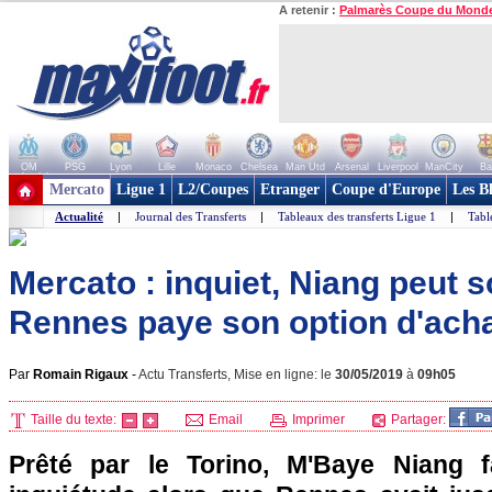
A retenir :
Palmarès Coupe du Mond
OM
PSG
Lyon
Lille
Monaco
Chelsea
Man Utd
Arsenal
Liverpool
ManCity
Ba
+ de clubs
Mercato
Ligue 1
L2/Coupes
Etranger
Coupe d'Europe
Les B
Actualité
|
Journal des Transferts
|
Tableaux des transferts Ligue 1
|
Tabl
Mercato : inquiet, Niang peut so
Rennes paye son option d'achat 
Par
Romain Rigaux
-
Actu Transferts, Mise en ligne: le
30/05/2019
à
09h05
Taille du texte:
Email
Imprimer
Partager:
Prêté par le Torino, M'Baye Niang f