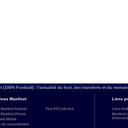
t (100% Football) : l'actualité du foot, des transferts et du mercat
ices Maxifoot
Liens pr
 Maxifoot Android
Flux RSS info foot
Liens foot
 Maxifoot iPhone
Maxifoot-
(livescore
web Mobile
x de consentement