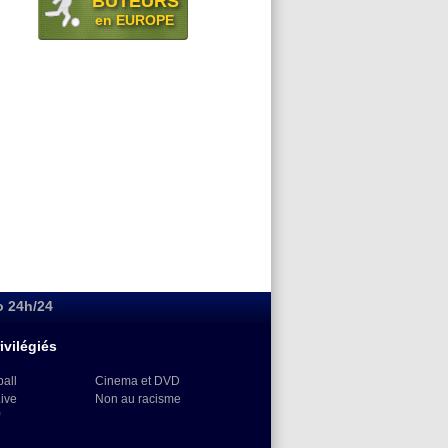
BUTEURS
en EUROPE
o 24h/24
ivilégiés
ball
Cinema et DVD
Live
Non au racisme
)