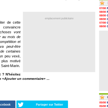
08/08
08/08
07/08
08/08
08/08
08/08
08/08
08/08
emplacement publicitaire
08/08
08/08
iter de cette
07/08
08/08
08/08
 convaincre
08/08
07/08
choses vont
08/08
07/08
08/08
r au mois de
08/08
compétition et
08/08
va peut-être
08/08
08/08
de certaines
08/08
 un peu vexé,
 plus motivé
à Saint-Marin.
t ? N'hésitez
e «
Ajouter un commentaire
» ...
05/08
Facebook
Partager sur Twitter
05/08