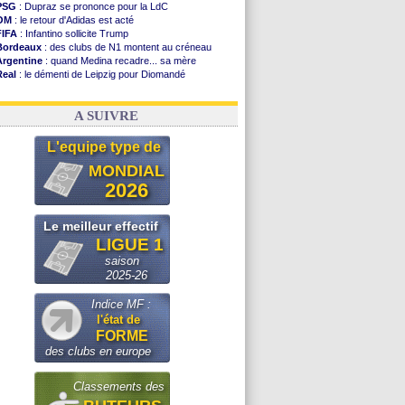
PSG
: Dupraz se prononce pour la LdC
OM
: le retour d'Adidas est acté
FIFA
: Infantino sollicite Trump
Bordeaux
: des clubs de N1 montent au créneau
Argentine
: quand Medina recadre... sa mère
Real
: le démenti de Leipzig pour Diomandé
OM
: le club prêt à libérer Kondogbia ?
OM
: Paixão attire un 2e club anglais
A SUIVRE
L'equipe type de
MONDIAL
2026
Le meilleur effectif
LIGUE 1
saison
2025-26
Indice MF :
l'état de
FORME
des clubs en europe
Classements des