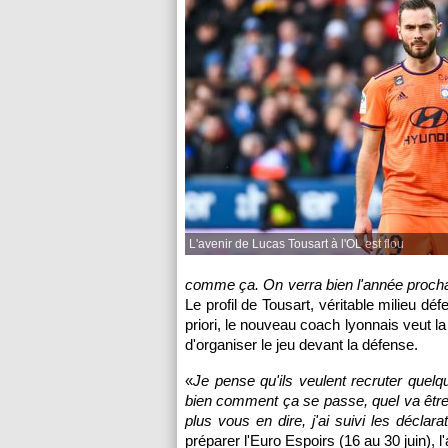
L'avenir de Lucas Tousart à l'OL est flou
comme ça. On verra bien l'année proch
Le profil de Tousart, véritable milieu déf
priori, le nouveau coach lyonnais veut l
d'organiser le jeu devant la défense.
«
Je pense qu'ils veulent recruter quelq
bien comment ça se passe, quel va être 
plus vous en dire, j'ai suivi les décla
préparer l'Euro Espoirs (16 au 30 juin), l