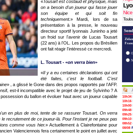
«
Tousart est costaud et physique, mais
Lyo
on a besoin d'un joueur qui fasse jouer
Nice
son équipe et qui soit fin
techniquement.
» Mardi, lors de sa
Toulo
présentation à la presse, le nouveau
Sond
directeur sportif lyonnais Juninho a jeté
un froid sur l'avenir de Lucas Tousart
Zidan
(22 ans) à l'OL. Les propos du Brésilien
Franc
ont fait réagir l'intéressé ce mercredi.
O
L. Tousart - «
on verra bien
»
«
Il y a eu certaines déclarations qui ont
été faites, c'est le football. C'est
aine
» , a glissé le Gone dans des propos rapportés par l'AFP.
ensif, est-il incompatible avec le projet de jeu de Sylvinho ? A
a possession du ballon et évoluer haut avec un joueur capable
10h34
10h16
10h00
09h48
u'un en plus de moi, tente de se rassurer Tousart. On verra
09h25
le recrutement de ce joueur-là. Pour l'instant je ne peux pas
09h10
08h52
rations comme vous hier.
» Actuellement à Clairefontaine pour
08/08
'ancien Valenciennois fera certainement le point en juillet avec
08/08