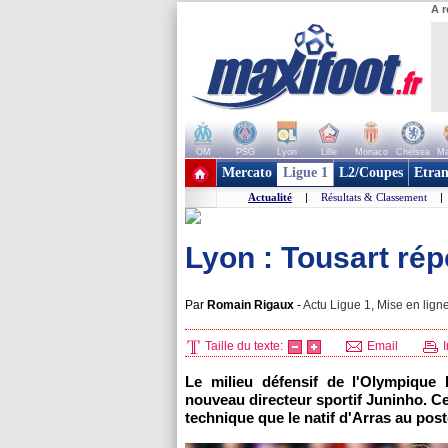
A r
OM
PSG
Lyon
Lille
Monaco
Chelsea
Ma
+ de clubs
Mercato
Ligue 1
L2/Coupes
Etran
Actualité
|
Résultats & Classement
|
Lyon : Tousart ré
Par
Romain Rigaux
-
Actu Ligue 1, Mise en ligne
Taille du texte:
Email
I
Le milieu défensif de l'Olympique
nouveau directeur sportif Juninho. Ce
technique que le natif d'Arras au post