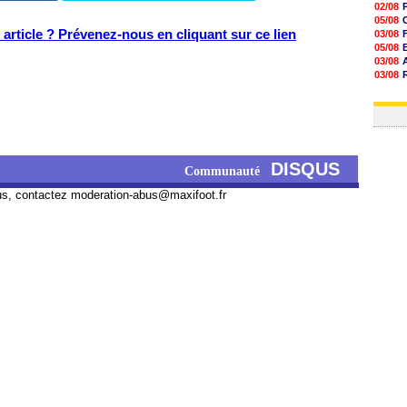
02/08
05/08
article ? Prévenez-nous en cliquant sur ce lien
03/08
05/08
03/08
03/08
06/08
03/08
DISQUS
Communauté
us, contactez
moderation-abus@maxifoot.fr