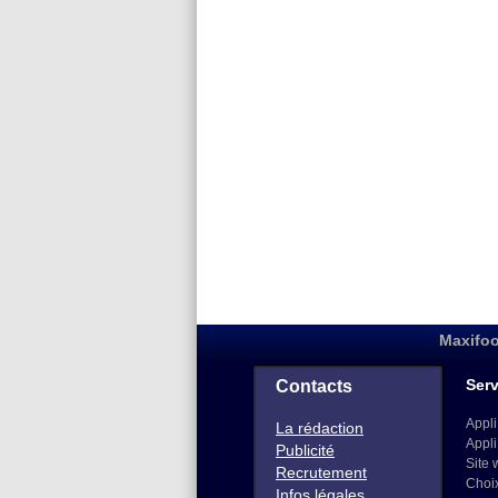
Maxifoo
Serv
Contacts
Appli
La rédaction
Appli
Publicité
Site 
Recrutement
Choi
Infos légales