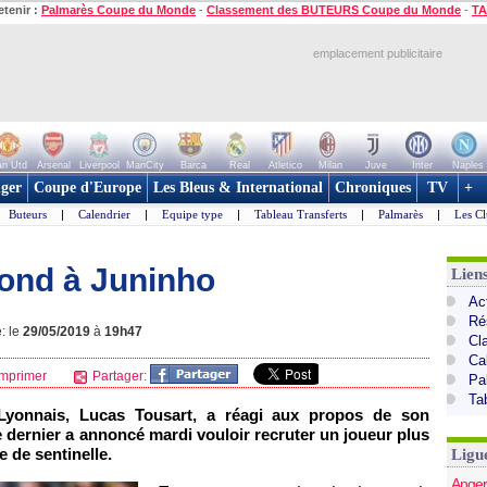
etenir :
Palmarès Coupe du Monde
-
Classement des BUTEURS Coupe du Monde
-
TA
emplacement publicitaire
n Utd
Arsenal
Liverpool
ManCity
Barca
Real
Atletico
Milan
Juve
Inter
Naples
ger
Coupe d'Europe
Les Bleus & International
Chroniques
TV
+
Buteurs
|
Calendrier
|
Equipe type
|
Tableau Transferts
|
Palmarès
|
Les Cl
pond à Juninho
Lien
Act
Ré
: le
29/05/2019
à
19h47
Cl
Ca
mprimer
Partager:
Pa
Ta
 Lyonnais, Lucas Tousart, a réagi aux propos de son
 dernier a annoncé mardi vouloir recruter un joueur plus
e de sentinelle.
Ligu
Anger