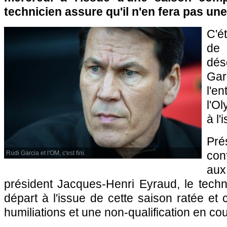
technicien assure qu'il n'en fera pas une 
C'é
de 
dés
Ga
l'
l'O
à l'
Pré
con
Rudi Garcia et l'OM, c'est fini.
au
président Jacques-Henri Eyraud, le tech
départ à l'issue de cette saison ratée et 
humiliations et une non-qualification en co