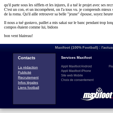
Maxifoot (100% Football) : l'actua
Services Maxifoot
Contacts
Appli Maxifoot Android
Flu
La rédaction
Appli Maxifoot iPhone
Publicité
Site web Mobile
Recrutement
Choix de consentement
Infos légales
Liens football