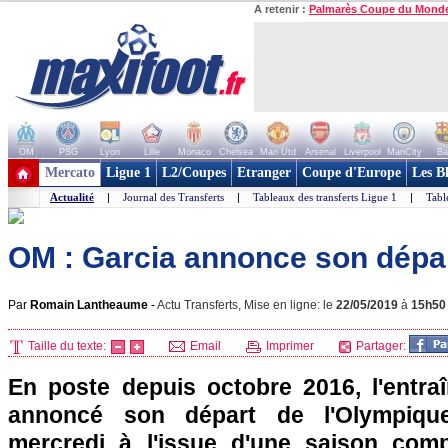
A retenir :
Palmarès Coupe du Mond
OM
PSG
Lyon
Lille
Monaco
Chelsea
Man Utd
Arsenal
Liverpool
ManCity
Ba
+ de clubs
Mercato
Ligue 1
L2/Coupes
Etranger
Coupe d'Europe
Les B
Actualité
|
Journal des Transferts
|
Tableaux des transferts Ligue 1
|
Tabl
OM : Garcia annonce son départ
Par
Romain Lantheaume
-
Actu Transferts, Mise en ligne: le
22/05/2019
à
15h50
Taille du texte:
Email
Imprimer
Partager:
En poste depuis octobre 2016, l'entra
annoncé son départ de l'Olympiqu
mercredi à l'issue d'une saison comp