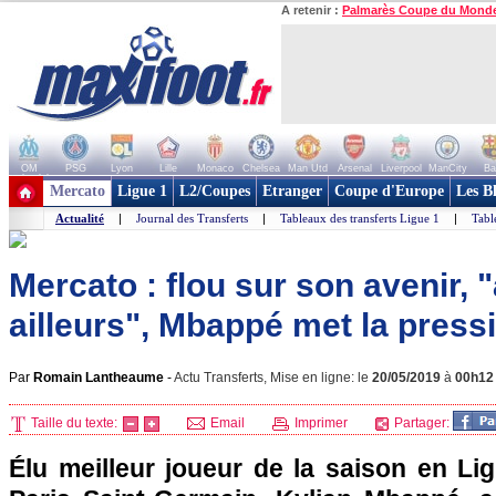
A retenir :
Palmarès Coupe du Mond
OM
PSG
Lyon
Lille
Monaco
Chelsea
Man Utd
Arsenal
Liverpool
ManCity
Ba
+ de clubs
Mercato
Ligue 1
L2/Coupes
Etranger
Coupe d'Europe
Les B
Actualité
|
Journal des Transferts
|
Tableaux des transferts Ligue 1
|
Tabl
Mercato : flou sur son avenir,
ailleurs", Mbappé met la pressi
Par
Romain Lantheaume
-
Actu Transferts, Mise en ligne: le
20/05/2019
à
00h12
Taille du texte:
Email
Imprimer
Partager:
Élu meilleur joueur de la saison en Lig