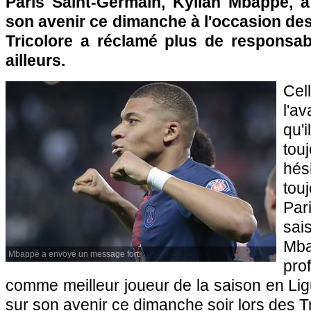
Paris Saint-Germain, Kylian Mbappé, 
son avenir ce dimanche à l'occasion de
Tricolore a réclamé plus de responsa
ailleurs.
Cel
l'a
qu'i
tou
hés
tou
Par
sai
Mb
Mbappé a envoyé un message fort.
pro
comme meilleur joueur de la saison en Ligu
sur son avenir ce dimanche soir lors des