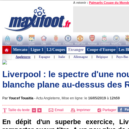
A retenir :
Palmarès Coupe du Mond
OM
PSG
Lyon
Lille
Monaco
Chelsea
Man Utd
Arsenal
Liverpool
ManCity
Ba
+ de clubs
Mercato
Ligue 1
L2/Coupes
Etranger
Coupe d'Europe
Les B
Angleterre
|
Espagne
|
Italie
|
Allemagne
|
Belgique
|
Pays-Bas
Liverpool : le spectre d'une no
blanche plane au-dessus des R
Par
Youcef Touaitia
-
Actu Angleterre, Mise en ligne: le
16/05/2019
à
12h59
Taille du texte:
Email
Imprimer
Partager:
En dépit d'un superbe exercice, Liv