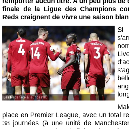
remporter aucun titre. A un peu plus de
finale de la Ligue des Champions con
Reds craignent de vivre une saison blan
Si
s'a
nom
Li
d'a
s'a
bel
an
lon
Les Reds face à leur destin.
Mal
place en Premier League, avec un total r
38 journées (à une unité de Manchester