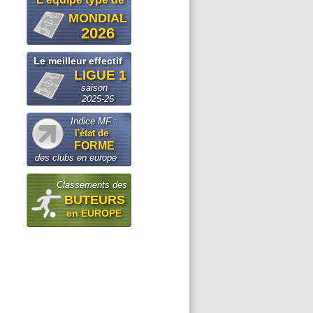
MONDIAL
2026
Le meilleur effectif
LIGUE 1
saison
2025-26
Indice MF :
l'état de
FORME
des clubs en europe
Classements des
BUTEURS
en EUROPE