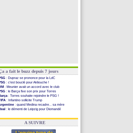
PSG
: contrat signé pour Akliouche
Chelsea
: Palace a fait son offre pour Disasi
PSG
: l'étonnante rumeur Gusto
Bologne
: Dallinga est sur le marché
Voir toutes les brèves
Ça a fait le buzz depuis 7 jours
PSG
: Dupraz se prononce pour la LdC
PSG
: c'est bouclé pour Akliouche !
OM
: Meunier avait un accord avec le club
PSG
: le Barça fixe son prix pour Torres
Barça
: Torres souhaite rejoindre le PSG !
FIFA
: Infantino sollicite Trump
Argentine
: quand Medina recadre... sa mère
Real
: le démenti de Leipzig pour Diomandé
OM
: Paixão attire un 2e club anglais
FIFA
: le conseiller d'Infantino démissionne !
A SUIVRE
L'equipe type de