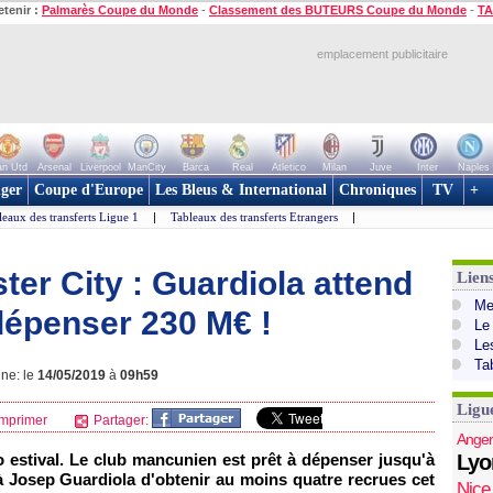
etenir :
Palmarès Coupe du Monde
-
Classement des BUTEURS Coupe du Monde
-
TA
emplacement publicitaire
n Utd
Arsenal
Liverpool
ManCity
Barca
Real
Atletico
Milan
Juve
Inter
Naples
ger
Coupe d'Europe
Les Bleus & International
Chroniques
TV
+
leaux des transferts Ligue 1
|
Tableaux des transferts Etrangers
|
er City : Guardiola attend
Lien
Mer
dépenser 230 M€ !
Le
Le
Ta
gne: le
14/05/2019
à
09h59
Ligu
mprimer
Partager:
Anger
 estival. Le club mancunien est prêt à dépenser jusqu'à
Lyo
à Josep Guardiola d'obtenir au moins quatre recrues cet
Nice