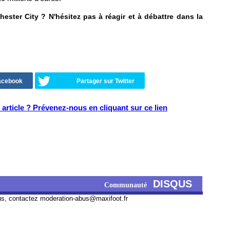
ster City ? N'hésitez pas à réagir et à débattre dans la
Facebook
Partager sur Twitter
article ? Prévenez-nous en cliquant sur ce lien
DISQUS
Communauté
us, contactez
moderation-abus@maxifoot.fr