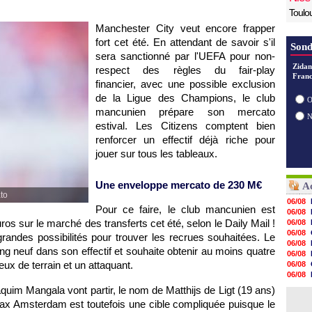
Toulo
Manchester City veut encore frapper
fort cet été. En attendant de savoir s'il
Sond
sera sanctionné par l'UEFA pour non-
Zidan
respect des règles du fair-play
Franc
financier, avec une possible exclusion
de la Ligue des Champions, le club
O
mancunien prépare son mercato
estival. Les Citizens comptent bien
renforcer un effectif déjà riche pour
jouer sur tous les tableaux.
Une enveloppe mercato de 230 M€
Ac
ato
06/08
Pour ce faire, le club mancunien est
06/08
ros sur le marché des transferts cet été, selon le Daily Mail !
06/08
06/08
andes possibilités pour trouver les recrues souhaitées. Le
06/08
ng neuf dans son effectif et souhaite obtenir au moins quatre
06/08
eux de terrain et un attaquant.
06/08
06/08
06/08
quim Mangala vont partir, le nom de Matthijs de Ligt (19 ans)
06/08
Ajax Amsterdam est toutefois une cible compliquée puisque le
06/08