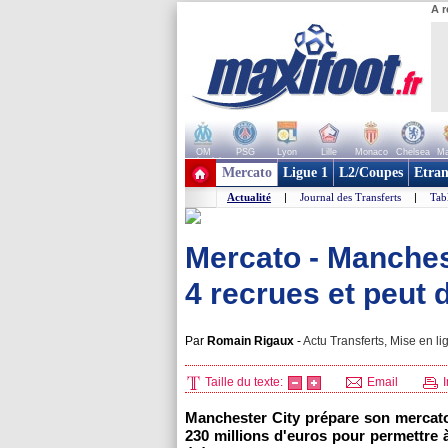
A r
OM
PSG
Lyon
Lille
Monaco
Chelsea
Ma
+ de clubs
Mercato
Ligue 1
L2/Coupes
Etran
Actualité
|
Journal des Transferts
|
Tab
Mercato - Manchest
4 recrues et peut 
Par
Romain Rigaux
-
Actu Transferts, Mise en li
Taille du texte:
Email
I
Manchester City prépare son mercato
230 millions d'euros pour permettre 