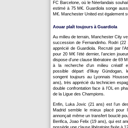
FC Barcelone, où le Néerlandais souhai
estimé à 75 M€. Guardiola songe aussi
M€. Manchester United est également su
Aouar plaît toujours à Guardiola
Au milieu de terrain, Manchester City ve
succession de Fernandinho. Rodri (22 
apprécié de Guardiola. Recruté par l'At
pour 20 M€ l'été dernier, l'ancien joueur
dispose d'une clause libératoire de 69 
à la recherche d'un milieu créatif 
possible départ d'Ilkay Gündogan, 
songent toujours au Lyonnais Houss
ans), très apprécié du technicien espag
double confrontation face à l'OL en ph
de la Ligue des Champions.
Enfin, Luka Jovic (21 ans) est l'un des
Madrid semble le mieux placé pour l'a
annonçait même un transfert bouclé pour
Benfica, Joao Felix (19 ans), qui est a
possède une clause libératoire fixée à 12