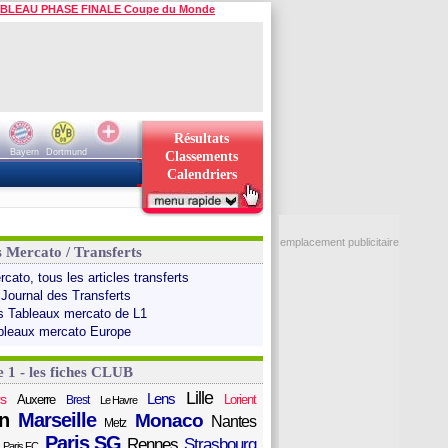
BLEAU PHASE FINALE Coupe du Monde
Résultats
Bayern
Dortmund
Classements
Calendriers
emplacement publicitaire
s Mercato / Transferts
cato, tous les articles transferts
 Journal des Transferts
s Tableaux mercato de L1
bleaux mercato Europe
e 1 - les fiches CLUB
Lille
Lens
s
Auxerre
Lorient
Brest
Le Havre
n
Marseille
Monaco
Nantes
Metz
Paris SG
Rennes
Strasbourg
Paris FC