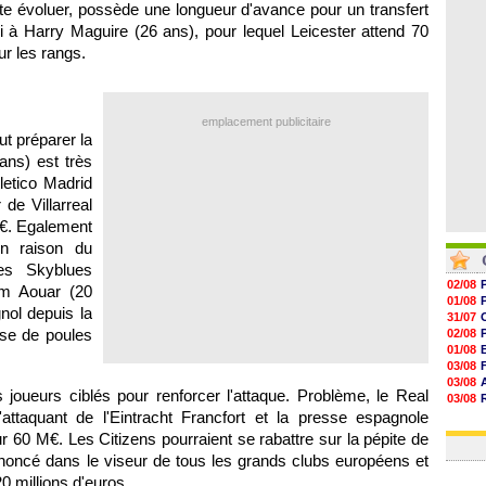
te évoluer, possède une longueur d'avance pour un transfert
06/08
06/08
 à Harry Maguire (26 ans), pour lequel Leicester attend 70
06/08
r les rangs.
06/08
emplacement publicitaire
ut préparer la
ans) est très
letico Madrid
 de Villarreal
M€. Egalement
en raison du
les Skyblues
02/08
em Aouar (20
01/08
nol depuis la
31/07
ase de poules
02/08
01/08
03/08
03/08
 joueurs ciblés pour renforcer l'attaque. Problème, le Real
03/08
ttaquant de l'Eintracht Francfort et la presse espagnole
03/08
31/07
 60 M€. Les Citizens pourraient se rabattre sur la pépite de
nnoncé dans le viseur de tous les grands clubs européens et
0 millions d'euros.