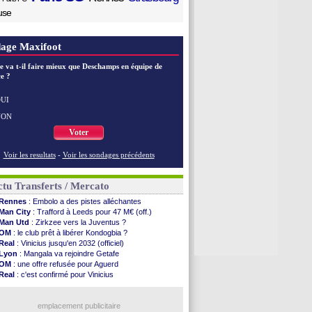
use
age Maxifoot
e va t-il faire mieux que Deschamps en équipe de
e ?
UI
NON
Voter
Voir les resultats
-
Voir les sondages précédents
tu Transferts / Mercato
Rennes
: Embolo a des pistes alléchantes
Man City
: Trafford à Leeds pour 47 M€ (off.)
Man Utd
: Zirkzee vers la Juventus ?
OM
: le club prêt à libérer Kondogbia ?
Real
: Vinicius jusqu'en 2032 (officiel)
Lyon
: Mangala va rejoindre Getafe
OM
: une offre refusée pour Aguerd
Real
: c'est confirmé pour Vinicius
Troyes
: Junior Diaz jusqu'en 2030 (officiel)
PSG
: Akliouche a signé (officiel)
OM
: une offre pour Bulka
emplacement publicitaire