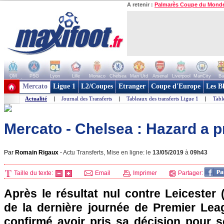
A retenir :
Palmarès Coupe du Mond
OM
PSG
Lyon
Lille
Monaco
Chelsea
Man Utd
Arsenal
Liverpool
ManCity
Ba
+ de clubs
Mercato
Ligue 1
L2/Coupes
Etranger
Coupe d'Europe
Les B
Actualité
|
Journal des Transferts
|
Tableaux des transferts Ligue 1
|
Tabl
Mercato - Chelsea : Hazard a p
Par
Romain Rigaux
-
Actu Transferts, Mise en ligne: le
13/05/2019
à
09h43
Taille du texte:
Email
Imprimer
Partager:
Après le résultat nul contre Leicester 
de la dernière journée de Premier Le
confirmé avoir pris sa décision pour s