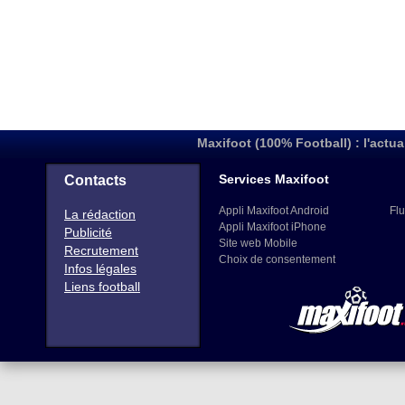
Maxifoot (100% Football) : l'actua
Services Maxifoot
Contacts
Appli Maxifoot Android
Flu
La rédaction
Appli Maxifoot iPhone
Publicité
Site web Mobile
Recrutement
Choix de consentement
Infos légales
Liens football