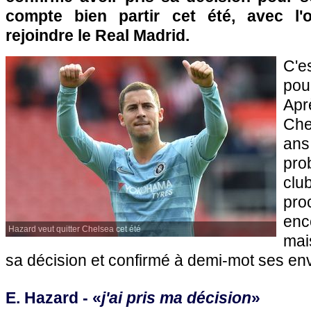
compte bien partir cet été, avec l'o
rejoindre le Real Madrid.
C'e
po
Apr
Che
a
pro
clu
proc
enc
Hazard veut quitter Chelsea cet été
mai
sa décision et confirmé à demi-mot ses env
E. Hazard - «
j'ai pris ma décision
»