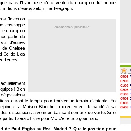
que dans l'hypothèse d'une vente du champion du monde
07/08
07/08
85 millions d'euros selon The Telegraph.
07/08
07/08
s l'intention
ne enveloppe
emplacement publicitaire
iple champion
nde partie de
 sur d'autres
r de Chelsea
el 3e de Liga
ns d'euros.
05/08
02/08
t actuellement
01/08
équipes ! Bien
02/08
 négociations
01/08
05/08
ions auront le temps pour trouver un terrain d'entente. En
03/08
 rejoindre la Maison Blanche, a directement demandé à sa
05/08
 des discussions à venir en baissant son prix de vente. Si le
03/08
03/08
artir, il sera difficile pour MU d'être trop gourmand...
rt de Paul Pogba au Real Madrid ? Quelle position pour