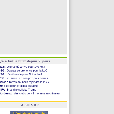
PSG
: Nsoki va signer en Croatie
Arsenal
: Naples vise Gabriel Jesus
Real
: Mastantuono prêté à la Fiorentina (off.)
Man City
: accord avec le Barça pour Rodri ?
Voir toutes les brèves
Ça a fait le buzz depuis 7 jours
Real
: Diomandé arrive pour 140 M€ !
PSG
: Dupraz se prononce pour la LdC
PSG
: c'est bouclé pour Akliouche !
PSG
: le Barça fixe son prix pour Torres
Barça
: Torres souhaite rejoindre le PSG !
OM
: le retour d'Adidas est acté
FIFA
: Infantino sollicite Trump
Bordeaux
: des clubs de N1 montent au créneau
Argentine
: quand Medina recadre... sa mère
Real
: le démenti de Leipzig pour Diomandé
A SUIVRE
L'equipe type de