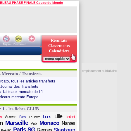
BLEAU PHASE FINALE Coupe du Monde
Résultats
Bayern
Dortmund
Classements
Calendriers
emplacement publicitaire
s Mercato / Transferts
cato, tous les articles transferts
 Journal des Transferts
s Tableaux mercato de L1
bleaux mercato Europe
e 1 - les fiches CLUB
Lille
Lens
s
Auxerre
Lorient
Brest
Le Havre
n
Marseille
Monaco
Nantes
Metz
Paris SG
Rennes
Strasbourg
Paris FC