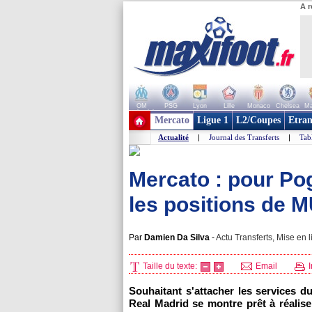
A r
OM
PSG
Lyon
Lille
Monaco
Chelsea
Ma
+ de clubs
Mercato
Ligue 1
L2/Coupes
Etran
Actualité
|
Journal des Transferts
|
Tab
Mercato : pour Pog
les positions de MU
Par
Damien Da Silva
-
Actu Transferts, Mise en l
Taille du texte:
Email
I
Souhaitant s'attacher les services d
Real Madrid se montre prêt à réalis