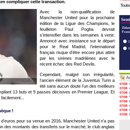
ien compliquer cette transaction.
Toulo
Avec la non-qualification de
Manchester United pour la prochaine
Sond
édition de la Ligue des Champions, le
Zidan
feuilleton Paul Pogba devrait
Franc
s'intensifier dans les semaines à venir.
Annoncé avec insistance sur le départ
O
pour le Real Madrid, l'international
français risque d'être encore plus attiré
par les sirènes madrilènes avec le
récent échec des Red Devils.
Cependant, malgré son irrégularité,
Ac
l'ancien élément de la Juventus Turin a
07/08
été sans aucun doute l'un des meilleurs
07/08
mpilant 13 buts et 9 passes décisives en Premier League. Et
07/08
i facilement...
07/08
07/08
07/08
hèque !
07/08
07/08
07/08
ons d'euros pour sa venue en 2016, Manchester United n'a pas
07/08
tion des montants des transferts sur le marché, le club anglais
07/08