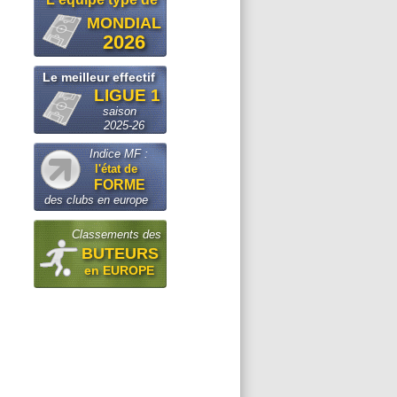
MONDIAL
2026
Le meilleur effectif
LIGUE 1
saison
2025-26
Indice MF :
l'état de
FORME
des clubs en europe
Classements des
BUTEURS
en EUROPE