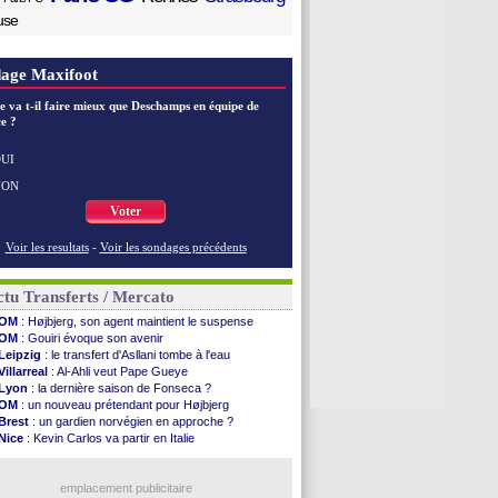
use
age Maxifoot
e va t-il faire mieux que Deschamps en équipe de
e ?
UI
NON
Voter
Voir les resultats
-
Voir les sondages précédents
tu Transferts / Mercato
OM
: Højbjerg, son agent maintient le suspense
OM
: Gouiri évoque son avenir
Leipzig
: le transfert d'Asllani tombe à l'eau
Villarreal
: Al-Ahli veut Pape Gueye
Lyon
: la dernière saison de Fonseca ?
OM
: un nouveau prétendant pour Højbjerg
Brest
: un gardien norvégien en approche ?
Nice
: Kevin Carlos va partir en Italie
Leganés
: c'est signé pour Luca Zidane (off.)
Atletico
: Ruggeri en route pour Aston Villa
Lyon
: Mangala prêté à Getafe (officiel)
emplacement publicitaire