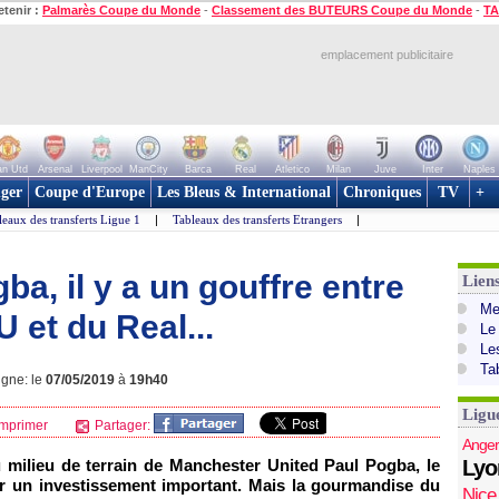
etenir :
Palmarès Coupe du Monde
-
Classement des BUTEURS Coupe du Monde
-
TA
emplacement publicitaire
n Utd
Arsenal
Liverpool
ManCity
Barca
Real
Atletico
Milan
Juve
Inter
Naples
ger
Coupe d'Europe
Les Bleus & International
Chroniques
TV
+
leaux des transferts Ligue 1
|
Tableaux des transferts Etrangers
|
ba, il y a un gouffre entre
Lien
Mer
 et du Real...
Le
Le
Ta
igne: le
07/05/2019
à
19h40
Ligu
mprimer
Partager:
Anger
u milieu de terrain de Manchester United Paul Pogba, le
Lyo
er un investissement important. Mais la gourmandise du
Nice