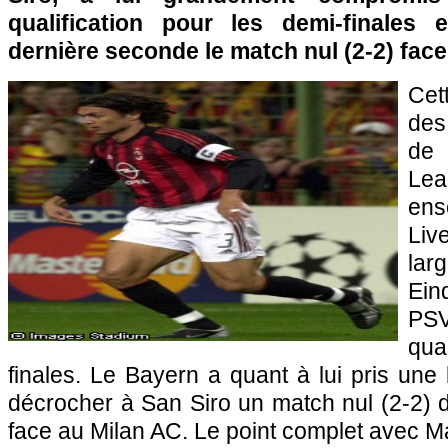
qualification pour les demi-finales
dernière seconde le match nul (2-2) fac
Cet
des 
de
Le
ens
Liv
la
Ein
PS
qua
finales. Le Bayern a quant à lui pris une 
décrocher à San Siro un match nul (2-2) d
face au Milan AC. Le point complet avec Ma