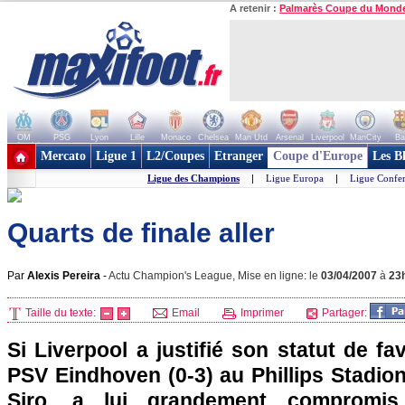
A retenir :
Palmarès Coupe du Mond
OM
PSG
Lyon
Lille
Monaco
Chelsea
Man Utd
Arsenal
Liverpool
ManCity
Ba
+ de clubs
Mercato
Ligue 1
L2/Coupes
Etranger
Coupe d'Europe
Les B
Ligue des Champions
|
Ligue Europa
|
Ligue Confe
Quarts de finale aller
Par
Alexis Pereira
-
Actu Champion's League, Mise en ligne: le
03/04/2007
à
23
Taille du texte:
Email
Imprimer
Partager:
Si Liverpool a justifié son statut de fa
PSV Eindhoven (0-3) au Phillips Stadion
Siro, a lui grandement compromi