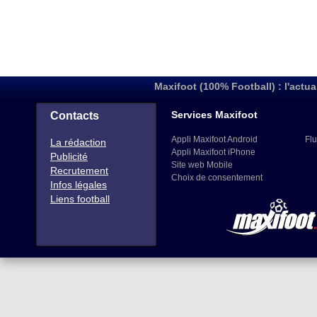
Maxifoot (100% Football) : l'actua
Services Maxifoot
Contacts
Appli Maxifoot Android
Flu
La rédaction
Appli Maxifoot iPhone
Publicité
Site web Mobile
Recrutement
Choix de consentement
Infos légales
Liens football