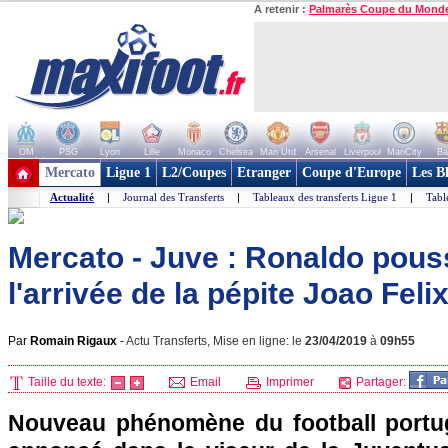
A retenir :
Palmarès Coupe du Mond
OM
PSG
Lyon
Lille
Monaco
Chelsea
Man Utd
Arsenal
Liverpool
ManCity
Ba
+ de clubs
Mercato
Ligue 1
L2/Coupes
Etranger
Coupe d'Europe
Les B
Actualité
|
Journal des Transferts
|
Tableaux des transferts Ligue 1
|
Tabl
Mercato - Juve : Ronaldo pous
l'arrivée de la pépite Joao Felix
Par
Romain Rigaux
-
Actu Transferts, Mise en ligne: le
23/04/2019
à
09h55
Taille du texte:
Email
Imprimer
Partager:
Nouveau phénomène du football portug