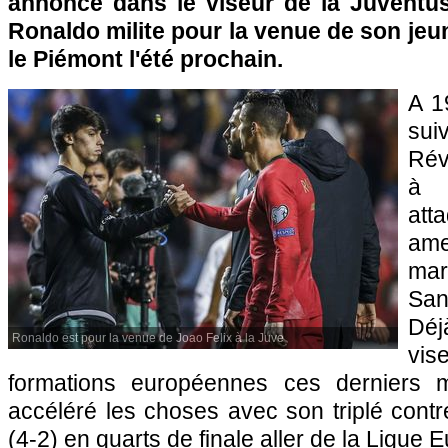
annoncé dans le viseur de la Juventus 
Ronaldo milite pour la venue de son je
le Piémont l'été prochain.
A 1
suiv
Rév
à 
att
am
mar
San
Déj
Ronaldo est pour la venue de Joao Felix à la Juve
vi
formations européennes ces derniers m
accéléré les choses avec son triplé contre
(4-2) en quarts de finale aller de la Ligue 