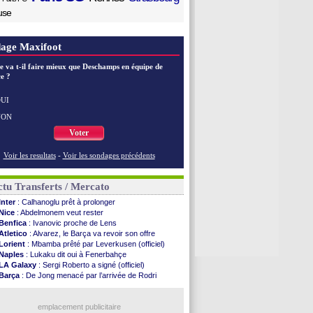
use
age Maxifoot
e va t-il faire mieux que Deschamps en équipe de
e ?
UI
NON
Voter
Voir les resultats
-
Voir les sondages précédents
tu Transferts / Mercato
Inter
: Calhanoglu prêt à prolonger
Nice
: Abdelmonem veut rester
Benfica
: Ivanovic proche de Lens
Atletico
: Alvarez, le Barça va revoir son offre
Lorient
: Mbamba prêté par Leverkusen (officiel)
Naples
: Lukaku dit oui à Fenerbahçe
LA Galaxy
: Sergi Roberto a signé (officiel)
Barça
: De Jong menacé par l’arrivée de Rodri
Nottingham
: O. Diomande arrive pour 40 M€
Lens
: Ganiou prolongé jusqu'en 2030 (officiel)
Atletico
: Almada rejoint River Plate (off.)
emplacement publicitaire