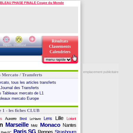
BLEAU PHASE FINALE Coupe du Monde
Résultats
Bayern
Dortmund
Classements
Calendriers
emplacement publicitaire
s Mercato / Transferts
cato, tous les articles transferts
 Journal des Transferts
s Tableaux mercato de L1
bleaux mercato Europe
e 1 - les fiches CLUB
Lille
Lens
s
Auxerre
Lorient
Brest
Le Havre
n
Marseille
Monaco
Nantes
Metz
Paris SG
Rennes
Strasbourg
Paris FC