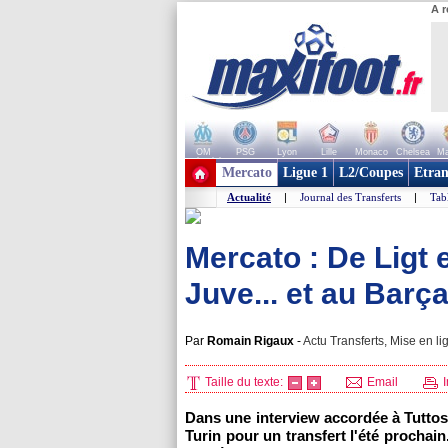
A r
OM
PSG
Lyon
Lille
Monaco
Chelsea
Ma
+ de clubs
Mercato
Ligue 1
L2/Coupes
Etran
Actualité
|
Journal des Transferts
|
Tab
Mercato : De Ligt
Juve... et au Barç
Par
Romain Rigaux
-
Actu Transferts, Mise en li
Taille du texte:
Email
I
Dans une interview accordée à Tuttosp
Turin pour un transfert l'été prochain