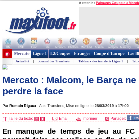
A retenir :
Palmarès Coupe du Mond
OM
PSG
Lyon
Lille
Monaco
Chelsea
Man Utd
Arsenal
Liverpool
ManCity
Ba
+ de clubs
Mercato
Ligue 1
L2/Coupes
Etranger
Coupe d'Europe
Les B
Actualité
|
Journal des Transferts
|
Tableaux des transferts Ligue 1
|
Tabl
Mercato : Malcom, le Barça ne
perdre la face
Par
Romain Rigaux
-
Actu Transferts, Mise en ligne: le
28/03/2019
à
17h00
Taille du texte:
Email
Imprimer
Partager:
En manque de temps de jeu au FC 