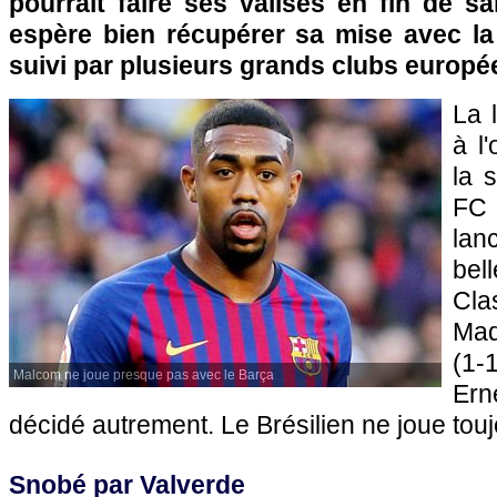
pourrait faire ses valises en fin de s
espère bien récupérer sa mise avec la 
suivi par plusieurs grands clubs europé
La 
à l
la 
FC
lan
bel
Cla
Mad
(1-
Malcom ne joue presque pas avec le Barça
Ern
décidé autrement. Le Brésilien ne joue tou
Snobé par Valverde