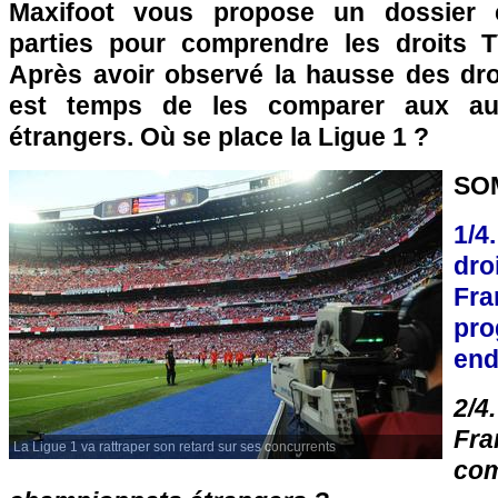
Maxifoot vous propose un dossier 
parties pour comprendre les droits T
Après avoir observé la hausse des droi
est temps de les comparer aux au
étrangers. Où se place la Ligue 1 ?
SO
1/4
dro
F
pr
end
2/4
Fra
La Ligue 1 va rattraper son retard sur ses concurrents
c