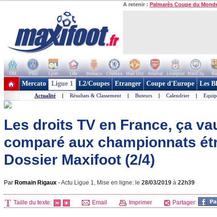
A retenir :
Palmarès Coupe du Mond
OM
PSG
Lyon
Lille
Monaco
Chelsea
Man Utd
Arsenal
Liverpool
ManCity
Ba
+ de clubs
Mercato
Ligue 1
L2/Coupes
Etranger
Coupe d'Europe
Les B
Actualité
|
Résultats & Classement
|
Buteurs
|
Calendrier
|
Equip
Les droits TV en France, ça va
comparé aux championnats étr
Dossier Maxifoot (2/4)
Par
Romain Rigaux
-
Actu Ligue 1, Mise en ligne: le
28/03/2019
à
22h39
Taille du texte:
Email
Imprimer
Partager: