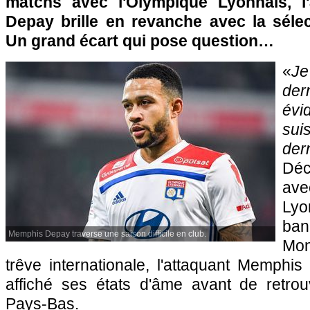
matchs avec l'Olympique Lyonnais, l
Depay brille en revanche avec la séle
Un grand écart qui pose question…
«
Je
der
évi
sui
de
Déc
av
Lyo
ban
Memphis Depay traverse une saison difficile en club.
Mont
trêve internationale, l'attaquant Memph
affiché ses états d'âme avant de retrou
Pays-Bas.