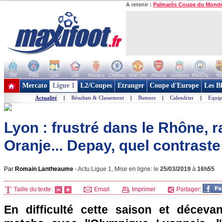
A retenir :
Palmarès Coupe du Mond
OM
PSG
Lyon
Lille
Monaco
Chelsea
Man Utd
Arsenal
Liverpool
ManCity
Ba
+ de clubs
Mercato
Ligue 1
L2/Coupes
Etranger
Coupe d'Europe
Les B
Actualité
|
Résultats & Classement
|
Buteurs
|
Calendrier
|
Equip
Lyon : frustré dans le Rhône, 
Oranje... Depay, quel contraste
Par
Romain Lantheaume
-
Actu Ligue 1, Mise en ligne: le
25/03/2019
à
16h55
Taille du texte:
Email
Imprimer
Partager:
En difficulté cette saison et déceva