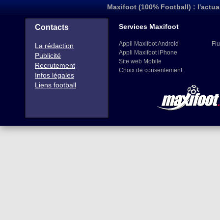
Maxifoot (100% Football) : l'actua
Services Maxifoot
Contacts
Appli Maxifoot Android
Flu
La rédaction
Appli Maxifoot iPhone
Publicité
Site web Mobile
Recrutement
Choix de consentement
Infos légales
Liens football