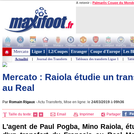
A retenir :
Palmarès Coupe du Mond
OM
PSG
Lyon
Lille
Monaco
Chelsea
Man Utd
Arsenal
Liverpool
ManCity
Ba
+ de clubs
Mercato
Ligue 1
L2/Coupes
Etranger
Coupe d'Europe
Les B
Actualité
|
Journal des Transferts
|
Tableaux des transferts Ligue 1
|
Tabl
Mercato : Raiola étudie un tra
au Real
Par
Romain Rigaux
-
Actu Transferts, Mise en ligne: le
24/03/2019
à
09h36
Taille du texte:
Email
Imprimer
Partager:
L'agent de Paul Pogba, Mino Raiola, étud