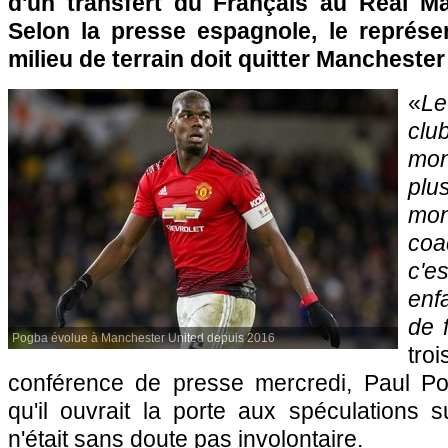
d'un transfert du Français au Real Mad
Selon la presse espagnole, le représe
milieu de terrain doit quitter Manchester
«
Le
clu
mon
plu
mon
coa
c'e
enf
de f
Pogba évolue à Manchester United depuis 2016
tr
conférence de presse mercredi, Paul Po
qu'il ouvrait la porte aux spéculations 
n'était sans doute pas involontaire.