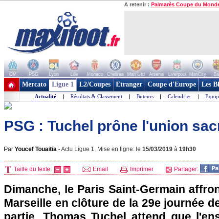
A retenir :
Palmarès Coupe du Mond
OM
PSG
Lyon
Lille
Monaco
Chelsea
Man Utd
Arsenal
Liverpool
ManCity
Ba
+ de clubs
Mercato
Ligue 1
L2/Coupes
Etranger
Coupe d'Europe
Les B
Actualité
|
Résultats & Classement
|
Buteurs
|
Calendrier
|
Equip
PSG : Tuchel prône l'union sac
Par
Youcef Touaitia
-
Actu Ligue 1, Mise en ligne: le
15/03/2019
à
19h30
Taille du texte:
Email
Imprimer
Partager:
Dimanche, le Paris Saint-Germain affro
Marseille en clôture de la 29e journée d
partie, Thomas Tuchel attend que l'en