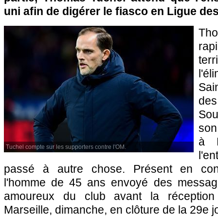
uni afin de digérer le fiasco en Ligue d
Th
rap
ter
l'é
Sai
de
Sou
so
à D
Tuchel compte sur les supporters contre l'OM.
l'e
passé à autre chose. Présent en con
l'homme de 45 ans envoyé des message
amoureux du club avant la réception
Marseille, dimanche, en clôture de la 29e 