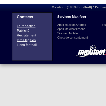
Maxifoot (100% Football) : l'actua
Services Maxifoot
Contacts
Appli Maxifoot Android
Flu
La rédaction
Appli Maxifoot iPhone
Publicité
Site web Mobile
Recrutement
Choix de consentement
Infos légales
Liens football