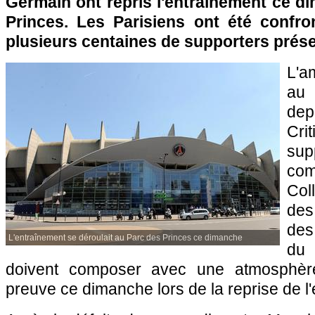
Germain ont repris l'entraînement ce d
Princes. Les Parisiens ont été confro
plusieurs centaines de supporters prése
L'a
au 
dep
Cr
su
com
Col
des
des
L'entraînement se déroulait au Parc des Princes ce dimanche
du 
doivent composer avec une atmosphère
preuve ce dimanche lors de la reprise de l