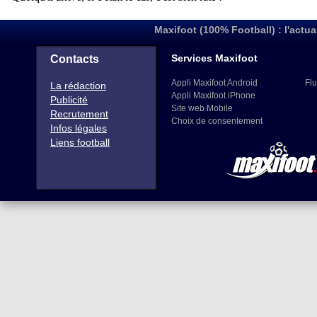
Maxifoot (100% Football) : l'actua
Services Maxifoot
Contacts
Appli Maxifoot Android
Flu
La rédaction
Appli Maxifoot iPhone
Publicité
Site web Mobile
Recrutement
Choix de consentement
Infos légales
Liens football