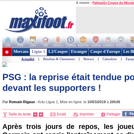
A retenir :
Palmarès Coupe du Mond
OM
PSG
Lyon
Lille
Monaco
Chelsea
Man Utd
Arsenal
Liverpool
ManCity
Ba
+ de clubs
Mercato
Ligue 1
L2/Coupes
Etranger
Coupe d'Europe
Les B
Actualité
|
Résultats & Classement
|
Buteurs
|
Calendrier
|
Equip
PSG : la reprise était tendue p
devant les supporters !
Par
Romain Rigaux
-
Actu Ligue 1, Mise en ligne: le
10/03/2019
à
20h36
Taille du texte:
Email
Imprimer
Partager:
Après trois jours de repos, les joue