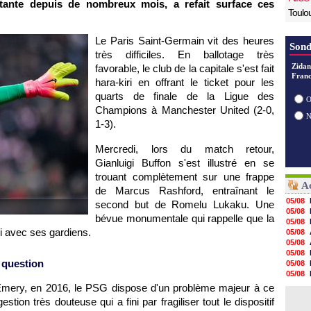
stante depuis de nombreux mois, a refait surface ces
Toulo
Le Paris Saint-Germain vit des heures
Sond
très difficiles. En ballotage très
Zidan
favorable, le club de la capitale s'est fait
Franc
hara-kiri en offrant le ticket pour les
quarts de finale de la Ligue des
O
Champions à Manchester United (2-0,
1-3).
Mercredi, lors du match retour,
Gianluigi Buffon s'est illustré en se
trouant complètement sur une frappe
Ac
de Marcus Rashford, entraînant le
05/08
second but de Romelu Lukaku. Une
05/08
bévue monumentale qui rappelle que la
05/08
ci avec ses gardiens.
05/08
05/08
05/08
 question
05/08
05/08
05/08
i Emery, en 2016, le PSG dispose d'un problème majeur à ce
05/08
estion très douteuse qui a fini par fragiliser tout le dispositif
05/08