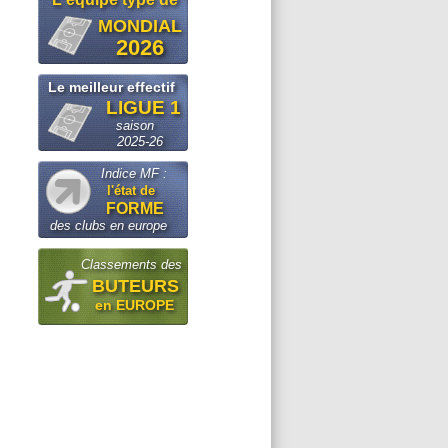
MONDIAL
2026
Le meilleur effectif
LIGUE 1
saison
2025-26
Indice MF :
l'état de
FORME
des clubs en europe
Classements des
BUTEURS
en EUROPE