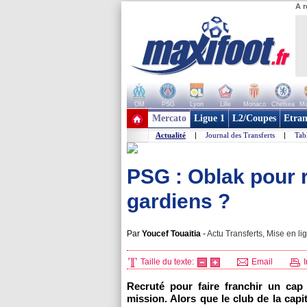
A r
OM
PSG
Lyon
Lille
Monaco
Chelsea
Ma
+ de clubs
Mercato
Ligue 1
L2/Coupes
Etran
Actualité
|
Journal des Transferts
|
Tab
PSG : Oblak pour 
gardiens ?
Par
Youcef Touaitia
-
Actu Transferts, Mise en li
Taille du texte:
Email
I
Recruté pour faire franchir un cap 
mission. Alors que le club de la capi