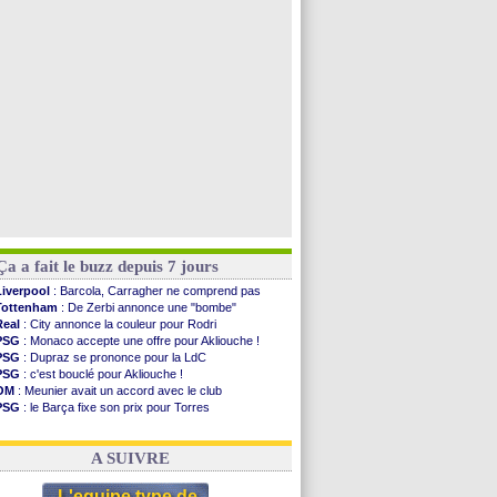
Man Utd
: Bayindir en route pour le Celta
Roma
: Molina en cas d'échec avec Read
Le Havre
: Zouaoui plutôt vers Montpellier ?
Chelsea
: Côme touche au but pour Chalobah
Voir toutes les brèves
Ça a fait le buzz depuis 7 jours
Liverpool
: Barcola, Carragher ne comprend pas
Tottenham
: De Zerbi annonce une "bombe"
Real
: City annonce la couleur pour Rodri
PSG
: Monaco accepte une offre pour Akliouche !
PSG
: Dupraz se prononce pour la LdC
PSG
: c'est bouclé pour Akliouche !
OM
: Meunier avait un accord avec le club
PSG
: le Barça fixe son prix pour Torres
OM
: accord de principe entre Rulli et Man City
Barça
: Torres souhaite rejoindre le PSG !
A SUIVRE
L'equipe type de