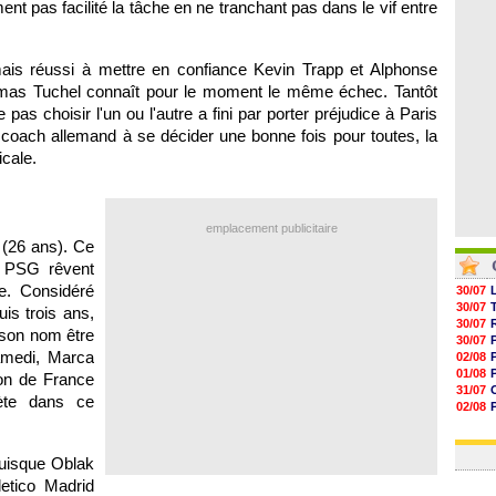
ent pas facilité la tâche en ne tranchant pas dans le vif entre
05/08
05/08
05/08
05/08
amais réussi à mettre en confiance Kevin Trapp et Alphonse
omas Tuchel connaît pour le moment le même échec. Tantôt
 pas choisir l'un ou l'autre a fini par porter préjudice à Paris
coach allemand à se décider une bonne fois pour toutes, la
icale.
emplacement publicitaire
 (26 ans). Ce
u PSG rêvent
ne. Considéré
30/07
30/07
s trois ans,
30/07
 son nom être
30/07
amedi, Marca
02/08
01/08
ion de France
31/07
ète dans ce
02/08
30/07
01/08
puisque Oblak
letico Madrid