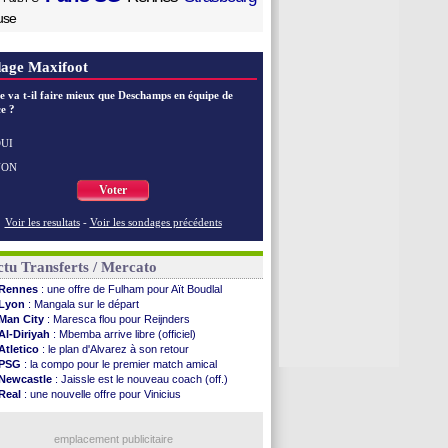
use
age Maxifoot
e va t-il faire mieux que Deschamps en équipe de
e ?
UI
NON
Voter
Voir les resultats
-
Voir les sondages précédents
tu Transferts / Mercato
Rennes
: une offre de Fulham pour Aït Boudlal
Lyon
: Mangala sur le départ
Man City
: Maresca flou pour Reijnders
Al-Diriyah
: Mbemba arrive libre (officiel)
Atletico
: le plan d'Alvarez à son retour
PSG
: la compo pour le premier match amical
Newcastle
: Jaissle est le nouveau coach (off.)
Real
: une nouvelle offre pour Vinicius
Monaco
: Cabral a prolongé (officiel)
Atletico
: Molina va signer à la Roma
Real
: Diomandé arrive pour 140 M€ !
emplacement publicitaire