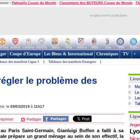
etenir :
Palmarès Coupe du Monde
-
Classement des BUTEURS Coupe du Monde
-
TA
emplacement publicitaire
n Utd
Arsenal
Liverpool
ManCity
Barca
Real
Atletico
Milan
Juve
Inter
Naples
ger
Coupe d'Europe
Les Bleus & International
Chroniques
TV
+
leaux des transferts Ligue 1
|
Tableaux des transferts Etrangers
|
régler le problème des
Lien
Mer
Le
Le
Ta
gne: le
09/03/2019
à
11h17
Ligu
mprimer
Partager:
Anger
au Paris Saint-Germain, Gianluigi Buffon a failli à sa
Lyo
tale prépare un grand ménage au sein de son effectif, la
Nice