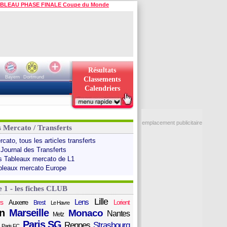
BLEAU PHASE FINALE Coupe du Monde
Résultats
Bayern
Dortmund
Classements
Calendriers
emplacement publicitaire
s Mercato / Transferts
cato, tous les articles transferts
 Journal des Transferts
s Tableaux mercato de L1
bleaux mercato Europe
e 1 - les fiches CLUB
Lille
Lens
s
Auxerre
Lorient
Brest
Le Havre
n
Marseille
Monaco
Nantes
Metz
Paris SG
Rennes
Strasbourg
Paris FC