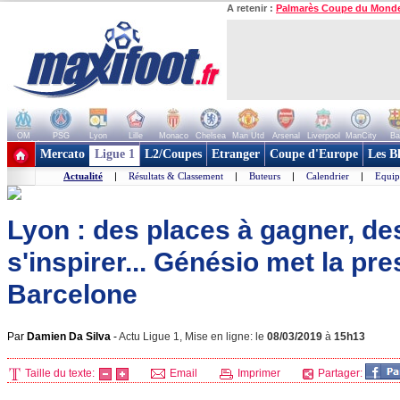
A retenir :
Palmarès Coupe du Mond
OM
PSG
Lyon
Lille
Monaco
Chelsea
Man Utd
Arsenal
Liverpool
ManCity
Ba
+ de clubs
Mercato
Ligue 1
L2/Coupes
Etranger
Coupe d'Europe
Les B
Actualité
|
Résultats & Classement
|
Buteurs
|
Calendrier
|
Equip
Lyon : des places à gagner, de
s'inspirer... Génésio met la pr
Barcelone
Par
Damien Da Silva
-
Actu Ligue 1, Mise en ligne: le
08/03/2019
à
15h13
Taille du texte:
Email
Imprimer
Partager: