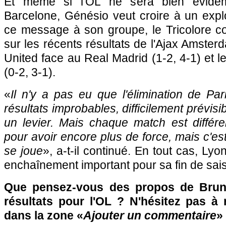
Et même si l'OL ne sera bien évide
Barcelone, Génésio veut croire à un explo
ce message à son groupe, le Tricolore c
sur les récents résultats de l'Ajax Amste
United face au Real Madrid (1-2, 4-1) et l
(0-2, 3-1).
«
Il n'y a pas eu que l'élimination de Pari
résultats improbables, difficilement prévis
un levier. Mais chaque match est différe
pour avoir encore plus de force, mais c'est
se joue
», a-t-il continué. En tout cas, Lyo
enchaînement important pour sa fin de sai
Que pensez-vous des propos de Brun
résultats pour l'OL ? N'hésitez pas à 
dans la zone «
Ajouter un commentaire
» 