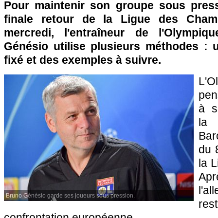
Pour maintenir son groupe sous press
finale retour de la Ligue des Cham
mercredi, l'entraîneur de l'Olympi
Génésio utilise plusieurs méthodes :
fixé et des exemples à suivre.
L'O
pen
à s
la
Bar
du 
la 
Apr
l'al
Bruno Génésio garde ses joueurs sous pression.
res
confrontation européenne.