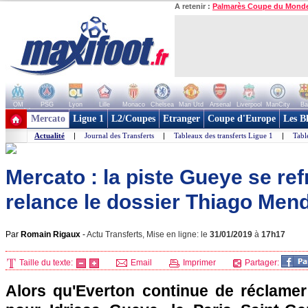
A retenir :
Palmarès Coupe du Mond
OM
PSG
Lyon
Lille
Monaco
Chelsea
Man Utd
Arsenal
Liverpool
ManCity
Ba
+ de clubs
Mercato
Ligue 1
L2/Coupes
Etranger
Coupe d'Europe
Les B
Actualité
|
Journal des Transferts
|
Tableaux des transferts Ligue 1
|
Tabl
Mercato : la piste Gueye se ref
relance le dossier Thiago Mend
Par
Romain Rigaux
-
Actu Transferts, Mise en ligne: le
31/01/2019
à
17h17
Taille du texte:
Email
Imprimer
Partager:
Alors qu'Everton continue de réclame