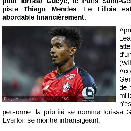
pour Idrissa Gueye, le Paris Saint-Ge
piste Thiago Mendes. Le Lillois es
abordable financièrement.
Ap
Lea
att
d'u
(W
Aco
Ger
de 
mil
Thiago Mendes pourrait rejoindre le PSG
n'e
personne, la priorité se nomme Idrissa 
Everton se montre intransigeant.