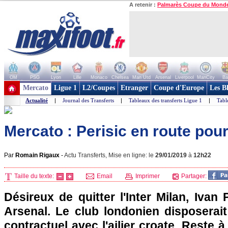
A retenir :
Palmarès Coupe du Mond
OM
PSG
Lyon
Lille
Monaco
Chelsea
Man Utd
Arsenal
Liverpool
ManCity
Ba
+ de clubs
Mercato
Ligue 1
L2/Coupes
Etranger
Coupe d'Europe
Les B
Actualité
|
Journal des Transferts
|
Tableaux des transferts Ligue 1
|
Tabl
Mercato : Perisic en route pou
Par
Romain Rigaux
-
Actu Transferts, Mise en ligne: le
29/01/2019
à
12h22
Taille du texte:
Email
Imprimer
Partager:
Désireux de quitter l'Inter Milan, Ivan 
Arsenal. Le club londonien disposera
contractuel avec l'ailier croate. Reste 