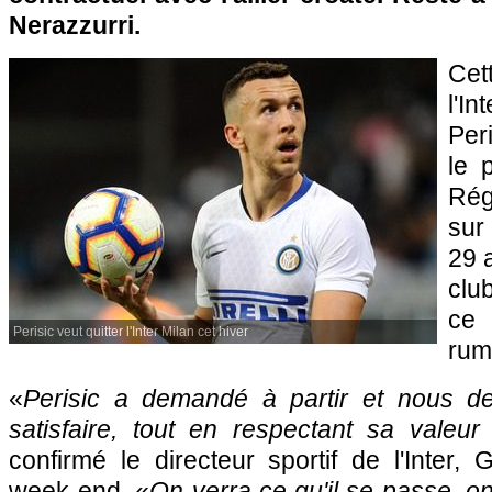
Nerazzurri.
Cett
l'I
Per
le 
Rég
sur 
29 a
club
ce
Perisic veut quitter l'Inter Milan cet hiver
rum
«
Perisic a demandé à partir et nous d
satisfaire, tout en respectant sa valeu
confirmé le directeur sportif de l'Inter,
week-end. «
On verra ce qu'il se passe, on