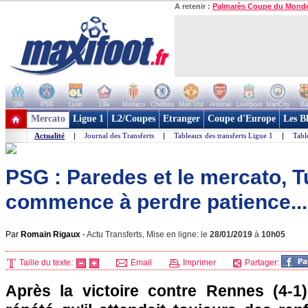
A retenir :
Palmarès Coupe du Mond
OM
PSG
Lyon
Lille
Monaco
Chelsea
Man Utd
Arsenal
Liverpool
ManCity
Ba
+ de clubs
Mercato
Ligue 1
L2/Coupes
Etranger
Coupe d'Europe
Les B
Actualité
|
Journal des Transferts
|
Tableaux des transferts Ligue 1
|
Tabl
PSG : Paredes et le mercato, T
commence à perdre patience...
Par
Romain Rigaux
-
Actu Transferts, Mise en ligne: le
28/01/2019
à
10h05
Taille du texte:
Email
Imprimer
Partager:
Après la victoire contre Rennes (4-1