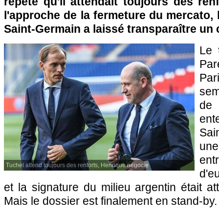
répété qu'il attendait toujours des renf
l'approche de la fermeture du mercato, l
Saint-Germain a laissé transparaître un
Le 
Pa
Pa
sem
de 
ent
Sai
une
ent
Tuchel attend toujours des renforts, Henrique négocie
d'e
et la signature du milieu argentin était 
Mais le dossier est finalement en stand-by.