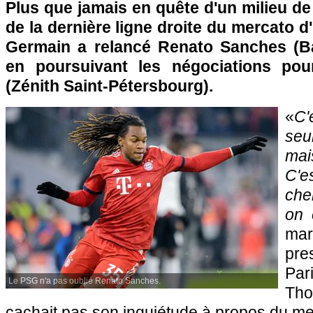
Plus que jamais en quête d'un milieu de 
de la dernière ligne droite du mercato d'h
Germain a relancé Renato Sanches (Ba
en poursuivant les négociations po
(Zénith Saint-Pétersbourg).
«
C'
se
mai
C'e
che
on 
mar
pre
Par
Le PSG n'a pas oublié Renato Sanches.
Th
cachait pas son inquiétude à propos du mer