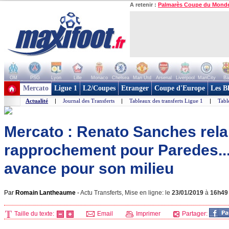
A retenir :
Palmarès Coupe du Mond
OM
PSG
Lyon
Lille
Monaco
Chelsea
Man Utd
Arsenal
Liverpool
ManCity
Ba
+ de clubs
Mercato
Ligue 1
L2/Coupes
Etranger
Coupe d'Europe
Les B
Actualité
|
Journal des Transferts
|
Tableaux des transferts Ligue 1
|
Tabl
Mercato : Renato Sanches rela
rapprochement pour Paredes..
avance pour son milieu
Par
Romain Lantheaume
-
Actu Transferts, Mise en ligne: le
23/01/2019
à
16h49
Taille du texte:
Email
Imprimer
Partager: