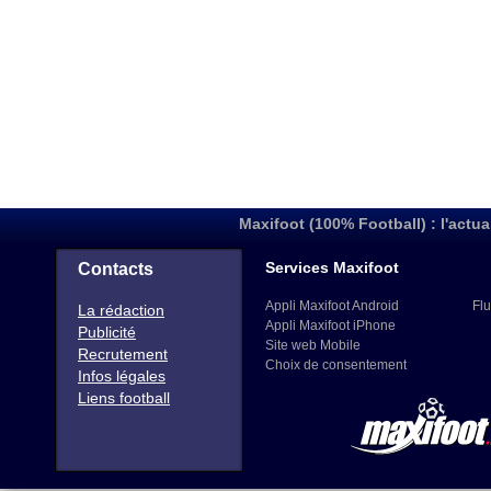
Maxifoot (100% Football) : l'actua
Services Maxifoot
Contacts
Appli Maxifoot Android
Flu
La rédaction
Appli Maxifoot iPhone
Publicité
Site web Mobile
Recrutement
Choix de consentement
Infos légales
Liens football