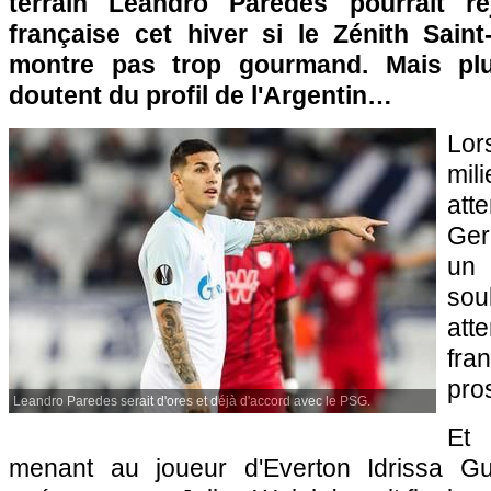
terrain Leandro Paredes pourrait rej
française cet hiver si le Zénith Sain
montre pas trop gourmand. Mais plu
doutent du profil de l'Argentin…
Lor
mil
att
Ger
un
so
att
fra
pro
Leandro Paredes serait d'ores et déjà d'accord avec le PSG.
Et 
menant au joueur d'Everton Idrissa G