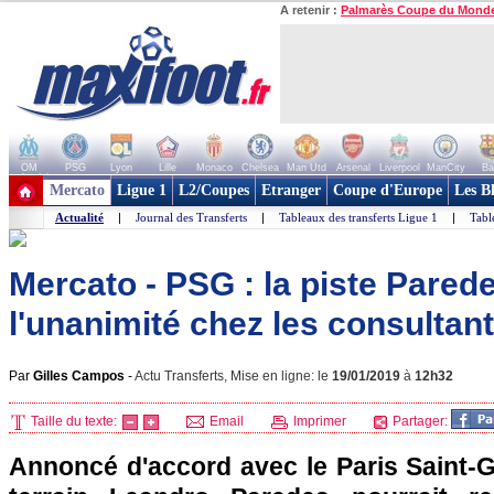
A retenir :
Palmarès Coupe du Mond
OM
PSG
Lyon
Lille
Monaco
Chelsea
Man Utd
Arsenal
Liverpool
ManCity
Ba
+ de clubs
Mercato
Ligue 1
L2/Coupes
Etranger
Coupe d'Europe
Les B
Actualité
|
Journal des Transferts
|
Tableaux des transferts Ligue 1
|
Tabl
Mercato - PSG : la piste Parede
l'unanimité chez les consultants
Par
Gilles Campos
-
Actu Transferts, Mise en ligne: le
19/01/2019
à
12h32
Taille du texte:
Email
Imprimer
Partager:
Annoncé d'accord avec le Paris Saint-G