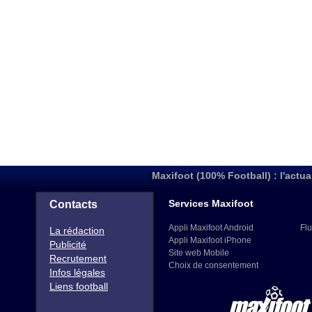
Maxifoot (100% Football) : l'actua
Services Maxifoot
Contacts
Appli Maxifoot Android
Flu
La rédaction
Appli Maxifoot iPhone
Publicité
Site web Mobile
Recrutement
Choix de consentement
Infos légales
Liens football