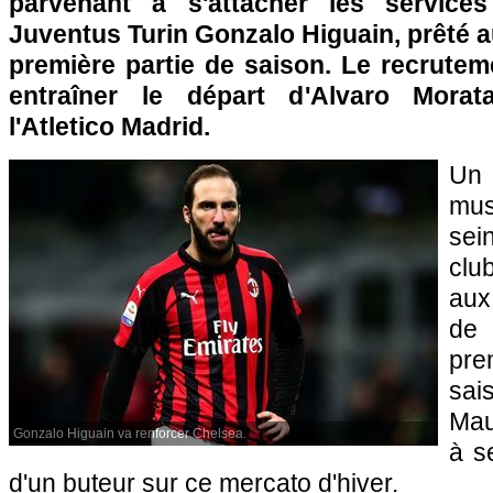
parvenant à s'attacher les service
Juventus Turin Gonzalo Higuain, prêté a
première partie de saison. Le recrutem
entraîner le départ d'Alvaro Morat
l'Atletico Madrid.
Un
mus
sei
clu
aux 
de
pre
sai
Mau
Gonzalo Higuain va renforcer Chelsea.
à se
d'un buteur sur ce mercato d'hiver.