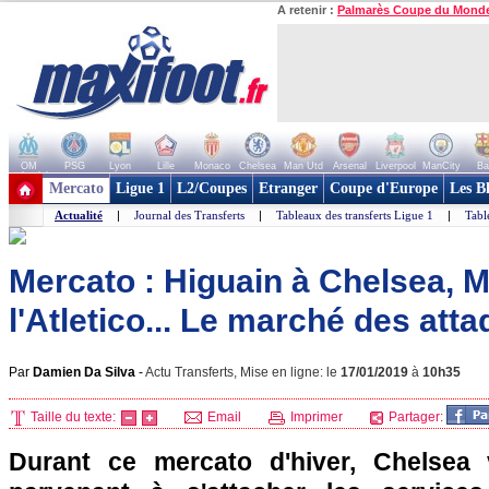
A retenir :
Palmarès Coupe du Mond
OM
PSG
Lyon
Lille
Monaco
Chelsea
Man Utd
Arsenal
Liverpool
ManCity
Ba
+ de clubs
Mercato
Ligue 1
L2/Coupes
Etranger
Coupe d'Europe
Les B
Actualité
|
Journal des Transferts
|
Tableaux des transferts Ligue 1
|
Tabl
Mercato : Higuain à Chelsea, M
l'Atletico... Le marché des atta
Par
Damien Da Silva
-
Actu Transferts, Mise en ligne: le
17/01/2019
à
10h35
Taille du texte:
Email
Imprimer
Partager:
Durant ce mercato d'hiver, Chelsea 